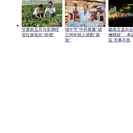
甘肃前五月与非洲经
端午节“中药香囊”成
陇南文县向企
贸往来双向“倍增”
兰州年轻人搭配“新
橄榄枝”：承
宠”
应 无事不扰