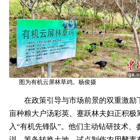
图为有机云屏林草鸡。杨俊摄
在政策引导与市场前景的双重激励
亩种粮大户汤彩英、蹇跃林夫妇正积极
入“有机先锋队”。他们主动钻研技术、
训、筹备转换土地、试点制作农用酵素