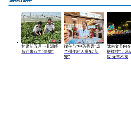
甘肃前五月与非洲经
端午节“中药香囊”成
陇南文县向企
贸往来双向“倍增”
兰州年轻人搭配“新
橄榄枝”：承
宠”
应 无事不扰