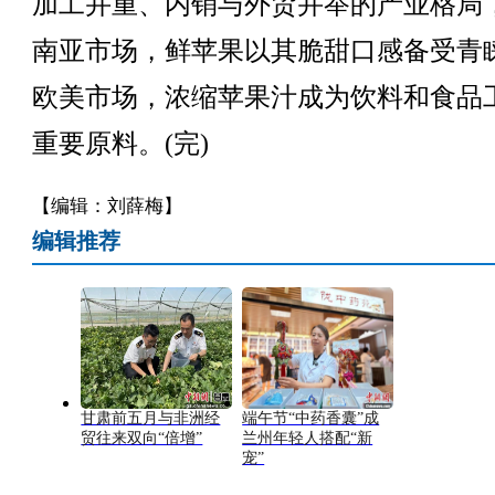
加工并重、内销与外贸并举的产业格局
南亚市场，鲜苹果以其脆甜口感备受青
欧美市场，浓缩苹果汁成为饮料和食品
重要原料。(完)
【编辑：刘薛梅】
编辑推荐
甘肃前五月与非洲经
端午节“中药香囊”成
贸往来双向“倍增”
兰州年轻人搭配“新
宠”