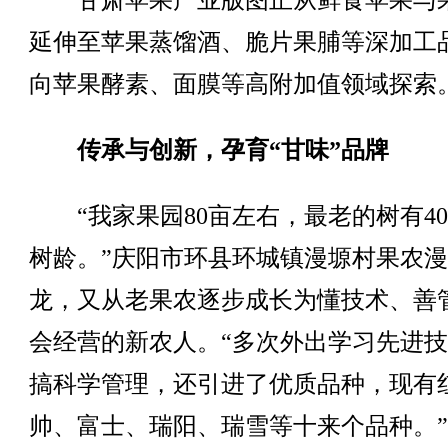
甘肃苹果产业版图正从鲜食苹果与
延伸至苹果蒸馏酒、脆片果脯等深加工
向苹果酵素、面膜等高附加值领域探索
传承与创新，孕育“甘味”品牌
“我家果园80亩左右，最老的树有4
树龄。”庆阳市环县环城镇漫塬村果农
龙，又从老果农逐步成长为懂技术、善
会经营的新农人。“多次外出学习先进
搞科学管理，还引进了优质品种，现有
帅、富士、瑞阳、瑞雪等十来个品种。”