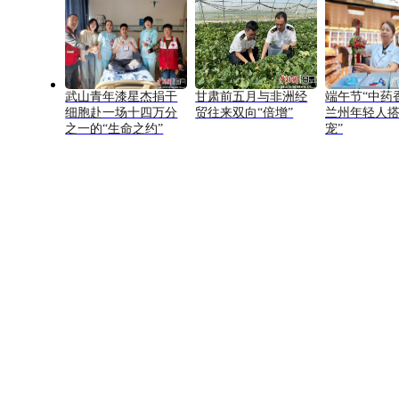
武山青年漆星杰捐干
甘肃前五月与非洲经
端午节“中药
细胞赴一场十四万分
贸往来双向“倍增”
兰州年轻人搭
之一的“生命之约”
宠”