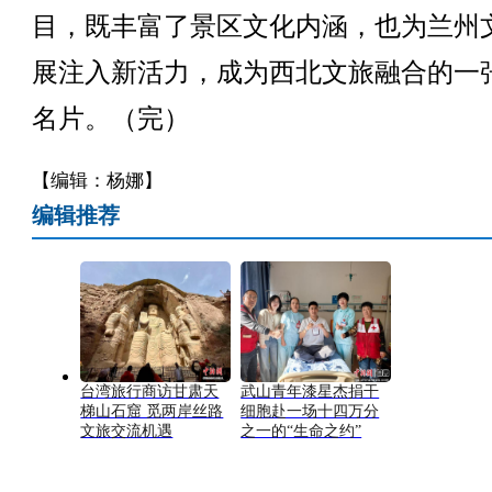
目，既丰富了景区文化内涵，也为兰州
展注入新活力，成为西北文旅融合的一
名片。（完）
【编辑：杨娜】
编辑推荐
台湾旅行商访甘肃天
武山青年漆星杰捐干
梯山石窟 觅两岸丝路
细胞赴一场十四万分
文旅交流机遇
之一的“生命之约”