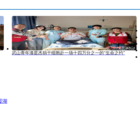
武山青年漆星杰捐干细胞赴一场十四万分之一的“生命之约”
霞湖