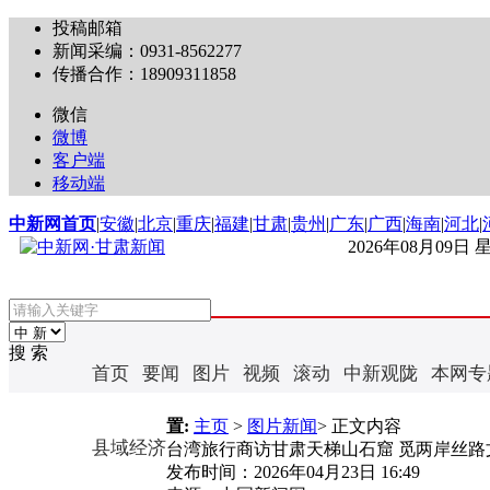
投稿邮箱
新闻采编：0931-8562277
传播合作：18909311858
微信
微博
客户端
移动端
中新网首页
|
安徽
|
北京
|
重庆
|
福建
|
甘肃
|
贵州
|
广东
|
广西
|
海南
|
河北
|
2026年08月09日
搜 索
首页
要闻
图片
视频
滚动
中新观陇
本网专
置:
主页
>
图片新闻
> 正文内容
县域经济
台湾旅行商访甘肃天梯山石窟 觅两岸丝路
发布时间：
2026年04月23日 16:49