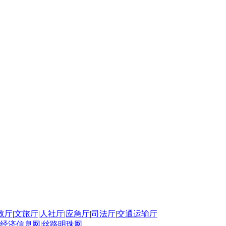
政厅
|
文旅厅
|
人社厅
|
应急厅
|
司法厅
|
交通运输厅
经济信息网
|
丝路明珠网