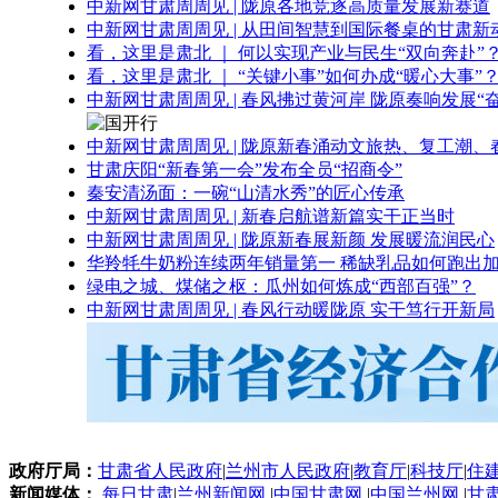
中新网甘肃周周见 | 陇原各地竞逐高质量发展新赛道
中新网甘肃周周见 | 从田间智慧到国际餐桌的甘肃新
看，这里是肃北 ｜ 何以实现产业与民生“双向奔赴”
看，这里是肃北 ｜ “关键小事”如何办成“暖心大事”
中新网甘肃周周见 | 春风拂过黄河岸 陇原奏响发展“
中新网甘肃周周见 | 陇原新春涌动文旅热、复工潮、
甘肃庆阳“新春第一会”发布全员“招商令”
秦安清汤面：一碗“山清水秀”的匠心传承
中新网甘肃周周见 | 新春启航谱新篇实干正当时
中新网甘肃周周见 | 陇原新春展新颜 发展暖流润民心
华羚牦牛奶粉连续两年销量第一 稀缺乳品如何跑出加
绿电之城、煤储之枢：瓜州如何炼成“西部百强”？
中新网甘肃周周见 | 春风行动暖陇原 实干笃行开新局
政府厅局：
甘肃省人民政府
|
兰州市人民政府
|
教育厅
|
科技厅
|
住
新闻媒体：
每日甘肃
|
兰州新闻网
|
中国甘肃网
|
中国兰州网
|
甘