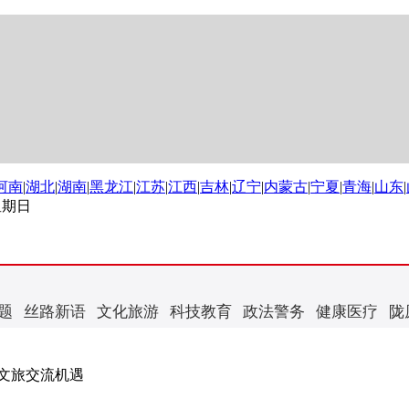
河南
|
湖北
|
湖南
|
黑龙江
|
江苏
|
江西
|
吉林
|
辽宁
|
内蒙古
|
宁夏
|
青海
|
山东
|
 星期日
题
丝路新语
文化旅游
科技教育
政法警务
健康医疗
陇
文旅交流机遇