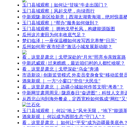
玉门县域观察｜如何让“甘味”牛走出国门？
玉门县域观察｜风起戈壁，向绿而行
中新观陇·新区绘新意｜西湖太湖青海湖，绝对惊喜
玉门县域观察｜“帮办”服务如何做到？
玉门县域观察 ｜ 拥抱戈壁长风，构建能源版图
瓜州这片麦田为何丰收底气足？
梦幻临泽｜一座保温棚如何改写西北养蟹“日历”
瓜州如何用“夜市经济”激活小城发展新动能？
看，这里是肃北｜戈壁深处的“月光”照亮乡亲致富路
中新武威观 | 过来瞧瞧，最近咱们村的人都忙啥呢？
看，这里是肃北｜戈壁深处“乌金”奔涌
市语新说 | 创新监管模式 外卖员变身食安“移动监督员
酒泉新观 ｜ 一方“小窗口”兜住“大民生”
看，这里是肃北 ｜ 边疆小城如何作答文明“考卷”？
中新网甘肃周周见 | 陇原春日“奋进图”：科技人文并
从西北山沟到海外餐桌，定西宽粉如何炼成“网红”又“
玉门县域观察 ｜ 何以“地上”风光无限，“地下”能源
酒泉新观 ｜ 何以成为西部生态“守门人”？
看，这里是肃北 ｜ 如何让“平安”成为边疆最美底色