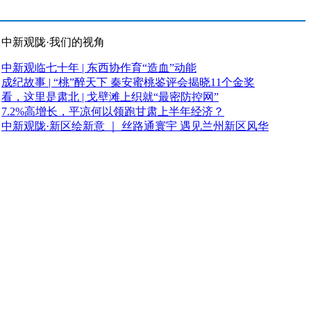
中新观陇·我们的视角
中新观临七十年 | 东西协作育“造血”动能
成纪故事 | “桃”醉天下 秦安蜜桃鉴评会揭晓11个金奖
看，这里是肃北 | 戈壁滩上织就“最密防控网”
7.2%高增长，平凉何以领跑甘肃上半年经济？
中新观陇·新区绘新意 ｜ 丝路通寰宇 遇见兰州新区风华