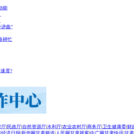
动能
？
？
奋进曲”
春耕忙
速度?
建厅
|
民政厅
|
自然资源厅
|
水利厅
|
农业农村厅
|
商务厅
|
卫生健康委
|
财
肃经济日报
|
新华网甘肃频道
|
人民网甘肃视窗
|
中广网甘肃快讯
|
甘肃