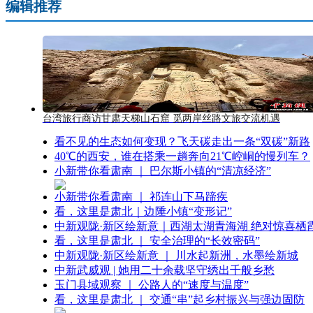
编辑推荐
台湾旅行商访甘肃天梯山石窟 觅两岸丝路文旅交流机遇
看不见的生态如何变现？飞天碳走出一条“双碳”新路
40℃的西安，谁在搭乘一趟奔向21℃崆峒的慢列车？
小新带你看肃南 ｜ 巴尔斯小镇的“清凉经济”
小新带你看肃南 ｜ 祁连山下马蹄疾
看，这里是肃北｜边陲小镇“变形记”
中新观陇·新区绘新意｜西湖太湖青海湖 绝对惊喜栖
看，这里是肃北 ｜ 安全治理的“长效密码”
中新观陇·新区绘新意 ｜ 川水起新洲，水墨绘新城
中新武威观 | 她用二十余载坚守绣出千般乡愁
玉门县域观察 ｜ 公路人的“速度与温度”
看，这里是肃北 ｜ 交通“串”起乡村振兴与强边固防