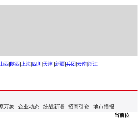
山西
|
陕西
|
上海
|
四川
|
天津
|
新疆
|
兵团
|
云南
|
浙江
原万象
企业动态
统战新语
招商引资
地市播报
当前位