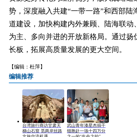
势，深度融入共建“一带一路”和西部陆
道建设，加快构建内外兼顾、陆海联动
为主、多向并进的开放新格局。通过扬
长板，拓展高质量发展的更大空间。
【编辑：杜萍】
编辑推荐
台湾旅行商访甘肃天
武山青年漆星杰捐干
梯山石窟 觅两岸丝路
细胞赴一场十四万分
文旅交流机遇
之一的“生命之约”