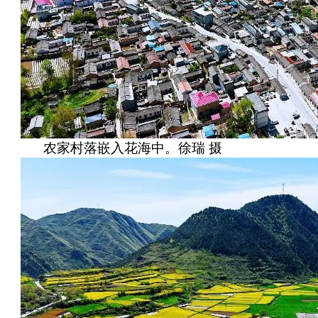
农家村落嵌入花海中。徐瑞 摄