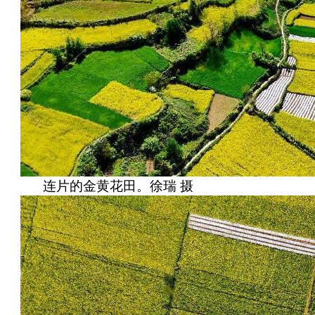
连片的金黄花田。徐瑞 摄