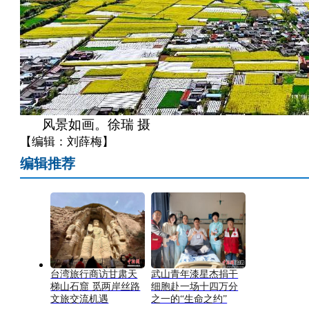
风景如画。徐瑞 摄
【编辑：刘薛梅】
编辑推荐
台湾旅行商访甘肃天
武山青年漆星杰捐干
梯山石窟 觅两岸丝路
细胞赴一场十四万分
文旅交流机遇
之一的“生命之约”