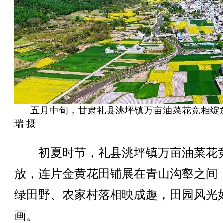
五月中旬，甘肃礼县洮坪镇万亩油菜花竞相绽
瑞 摄
初夏时节，礼县洮坪镇万亩油菜花
放，连片金黄花田铺展在青山沟壑之间
绿田野、农家村落相映成趣，田园风光
画。