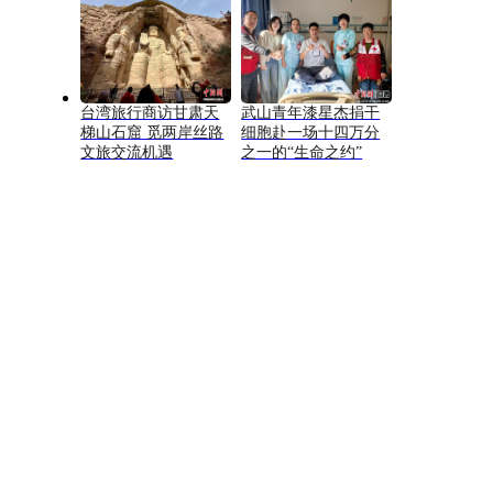
台湾旅行商访甘肃天
武山青年漆星杰捐干
梯山石窟 觅两岸丝路
细胞赴一场十四万分
文旅交流机遇
之一的“生命之约”