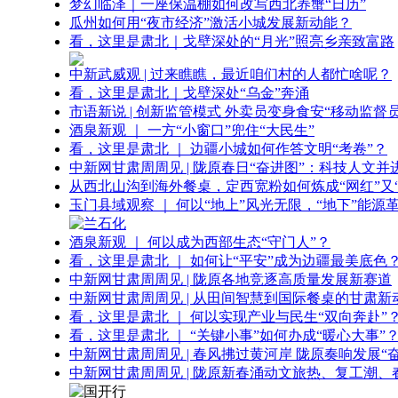
梦幻临泽｜一座保温棚如何改写西北养蟹“日历”
瓜州如何用“夜市经济”激活小城发展新动能？
看，这里是肃北｜戈壁深处的“月光”照亮乡亲致富路
中新武威观 | 过来瞧瞧，最近咱们村的人都忙啥呢？
看，这里是肃北｜戈壁深处“乌金”奔涌
市语新说 | 创新监管模式 外卖员变身食安“移动监督员
酒泉新观 ｜ 一方“小窗口”兜住“大民生”
看，这里是肃北 ｜ 边疆小城如何作答文明“考卷”？
中新网甘肃周周见 | 陇原春日“奋进图”：科技人文并
从西北山沟到海外餐桌，定西宽粉如何炼成“网红”又“
玉门县域观察 ｜ 何以“地上”风光无限，“地下”能源
酒泉新观 ｜ 何以成为西部生态“守门人”？
看，这里是肃北 ｜ 如何让“平安”成为边疆最美底色
中新网甘肃周周见 | 陇原各地竞逐高质量发展新赛道
中新网甘肃周周见 | 从田间智慧到国际餐桌的甘肃新
看，这里是肃北 ｜ 何以实现产业与民生“双向奔赴”
看，这里是肃北 ｜ “关键小事”如何办成“暖心大事”
中新网甘肃周周见 | 春风拂过黄河岸 陇原奏响发展“
中新网甘肃周周见 | 陇原新春涌动文旅热、复工潮、