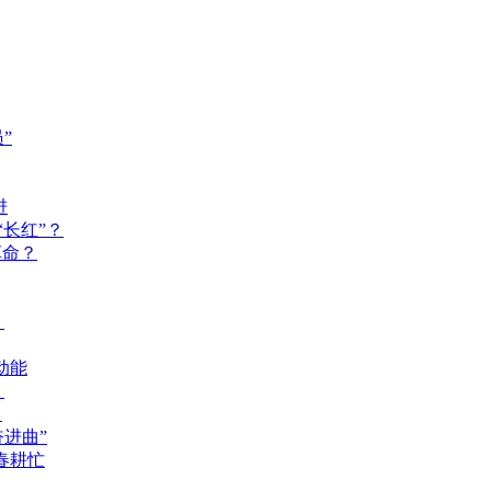
”
进
长红”？
革命？
？
动能
？
？
奋进曲”
春耕忙