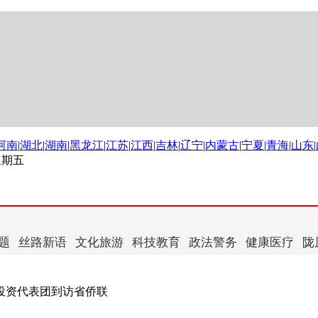
河南
|
湖北
|
湖南
|
黑龙江
|
江苏
|
江西
|
吉林
|
辽宁
|
内蒙古
|
宁夏
|
青海
|
山东
|
 星期五
题
丝路新语
文化旅游
科技教育
政法警务
健康医疗
陇
投资代表团到访省侨联