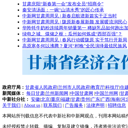
甘肃庆阳“新春第一会”发布全员“招商令”
秦安清汤面：一碗“山清水秀”的匠心传承
中新网甘肃周周见 | 新春启航谱新篇实干正当时
中新网甘肃周周见 | 陇原新春展新颜 发展暖流润民心
华羚牦牛奶粉连续两年销量第一 稀缺乳品如何跑出加
绿电之城、煤储之枢：瓜州如何炼成“西部百强”？
中新网甘肃周周见 | 春风行动暖陇原 实干笃行开新局
高原寒冬何以沸腾？夏河“村晚”全民演绎最炫民族风
政府厅局：
甘肃省人民政府
|
兰州市人民政府
|
教育厅
|
科技厅
|
住
新闻媒体：
每日甘肃
|
兰州新闻网
|
中国甘肃网
|
中国兰州网
|
甘
中新社分社：
安徽
|
北京
|
重庆
|
福建
|
甘肃
|
贵州
|
广东
|
广西
|
海南
|
河
关于我们
|
About us
|
联系我们
|
广告服务
|
法律声明
|
招聘信息
本网站所刊载信息不代表中新社和中新网观点，刊用本网站稿
未经授权禁止转载、摘编、复制及建立镜像，违者将依法追究