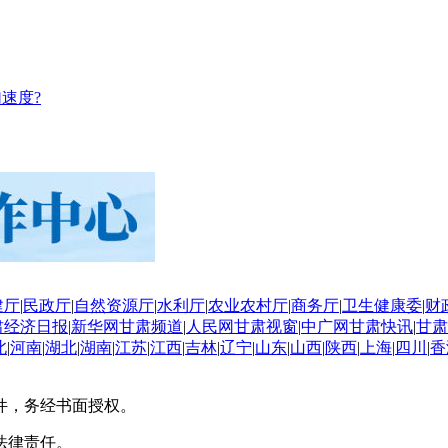
速度?
建厅
|
民政厅
|
自然资源厅
|
水利厅
|
农业农村厅
|
商务厅
|
卫生健康委
|
财
肃经济日报
|
新华网甘肃频道
|
人民网甘肃视窗
|
中广网甘肃快讯
|
甘肃
北
|
河南
|
湖北
|
湖南
|
江苏
|
江西
|
吉林
|
辽宁
|
山东
|
山西
|
陕西
|
上海
|
四川
|
香
件，务经书面授权。
法律责任。