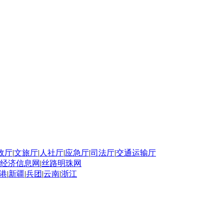
政厅
|
文旅厅
|
人社厅
|
应急厅
|
司法厅
|
交通运输厅
经济信息网
|
丝路明珠网
港
|
新疆
|
兵团
|
云南
|
浙江