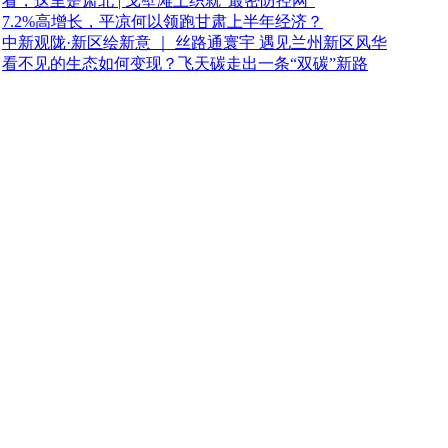
看，这里是肃北 | 戈壁滩上织就“最密防控网”
7.2%高增长，平凉何以领跑甘肃上半年经济？
中新观陇·新区绘新意 ｜ 丝路通寰宇 遇见兰州新区风华
看不见的生态如何变现？飞天碳走出一条“双碳”新路