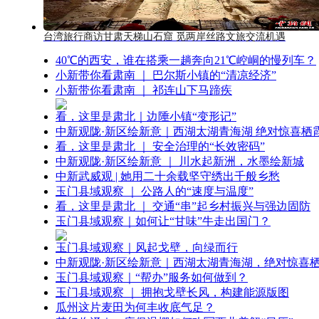
台湾旅行商访甘肃天梯山石窟 觅两岸丝路文旅交流机遇
40℃的西安，谁在搭乘一趟奔向21℃崆峒的慢列车？
小新带你看肃南 ｜ 巴尔斯小镇的“清凉经济”
小新带你看肃南 ｜ 祁连山下马蹄疾
看，这里是肃北｜边陲小镇“变形记”
中新观陇·新区绘新意｜西湖太湖青海湖 绝对惊喜栖
看，这里是肃北 ｜ 安全治理的“长效密码”
中新观陇·新区绘新意 ｜ 川水起新洲，水墨绘新城
中新武威观 | 她用二十余载坚守绣出千般乡愁
玉门县域观察 ｜ 公路人的“速度与温度”
看，这里是肃北 ｜ 交通“串”起乡村振兴与强边固防
玉门县域观察｜如何让“甘味”牛走出国门？
玉门县域观察｜风起戈壁，向绿而行
中新观陇·新区绘新意｜西湖太湖青海湖，绝对惊喜
玉门县域观察｜“帮办”服务如何做到？
玉门县域观察 ｜ 拥抱戈壁长风，构建能源版图
瓜州这片麦田为何丰收底气足？