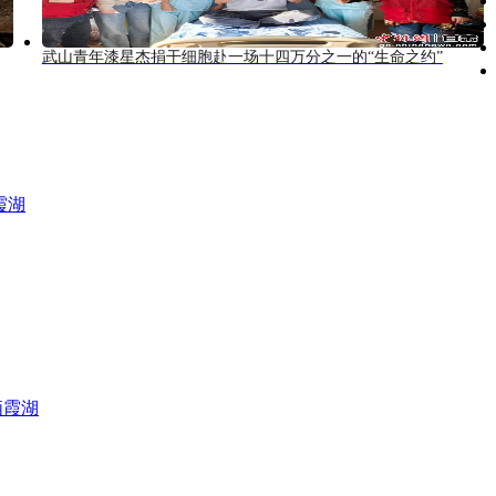
武山青年漆星杰捐干细胞赴一场十四万分之一的“生命之约”
霞湖
栖霞湖