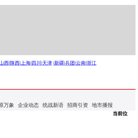
山西
|
陕西
|
上海
|
四川
|
天津
|
新疆
|
兵团
|
云南
|
浙江
原万象
企业动态
统战新语
招商引资
地市播报
当前位