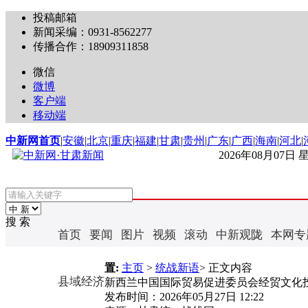
投稿邮箱
新闻采编：0931-8562277
传播合作：18909311858
微信
微博
客户端
移动端
中新网首页
|
安徽
|
北京
|
重庆
|
福建
|
甘肃
|
贵州
|
广东
|
广西
|
海南
|
河北
|
2026年08月07日
搜 索
首页
要闻
图片
视频
滚动
中新观陇
本网专
置:
主页
>
统战新语
> 正文内容
县域经济
新西兰中国国际贸易促进委员会经贸文化
发布时间：
2026年05月27日 12:22