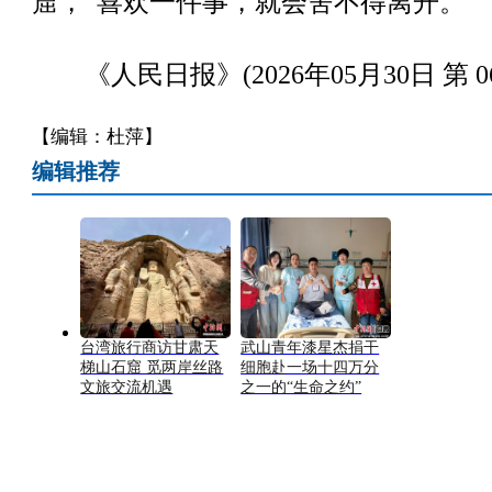
窟，“喜欢一件事，就会舍不得离开。”
《人民日报》(2026年05月30日 第 06
【编辑：杜萍】
编辑推荐
台湾旅行商访甘肃天
武山青年漆星杰捐干
梯山石窟 觅两岸丝路
细胞赴一场十四万分
文旅交流机遇
之一的“生命之约”