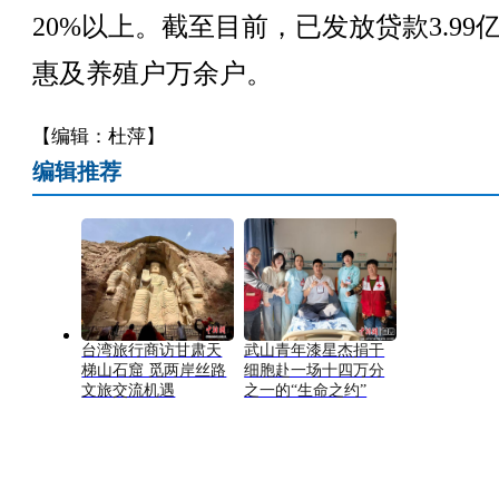
20%以上。截至目前，已发放贷款3.99
惠及养殖户万余户。
【编辑：杜萍】
编辑推荐
台湾旅行商访甘肃天
武山青年漆星杰捐干
梯山石窟 觅两岸丝路
细胞赴一场十四万分
文旅交流机遇
之一的“生命之约”