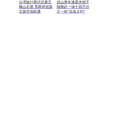
台湾旅行商访甘肃天
武山青年漆星杰捐干
梯山石窟 觅两岸丝路
细胞赴一场十四万分
文旅交流机遇
之一的“生命之约”