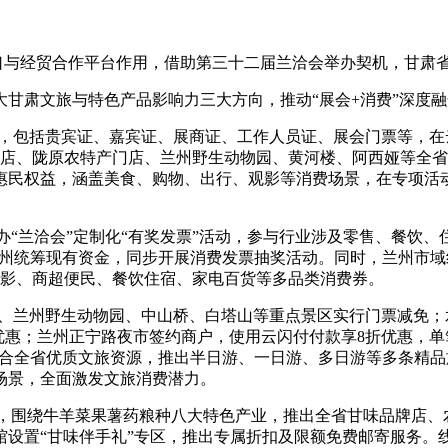
与经贸合作平台作用，借助第三十二届兰洽会举办契机，甘肃省商
肃文旅与特色产品影响力三大方向，推动“展会+消费”深度融
包括贵宾证、嘉宾证、展商证、工作人员证、展会门票等，在云闪
酒店、陇原农特产门店、兰州野生动物园、黄河楼、阿西娅等全省6
惠民权益，涵盖美食、购物、出行、观影等消费场景，在专项活动
“兰洽会”定制化“有奖发票”活动，参与行业涉及零售、餐饮
他市州统筹现有资金，同步开展消费发票抽奖活动。同时，兰州市
观影、商超便民、餐饮住宿、家电百货等多品类消费券。
兰州野生动物园、中山桥、白塔山等重点景区实行门票减免；
优惠；兰州正宁路夜市签约商户，使用云闪付付款享8折优惠，单
惠。整合全省优质文旅资源，推出半日游、一日游、多日游等多条
场景，全面激发文旅消费潜力。
，围绕牛羊菜果薯药粮种八大特色产业，推出全省甘味品牌店、
设置“甘味伴手礼”专区，推出专属折扣及限额免费邮寄服务。线