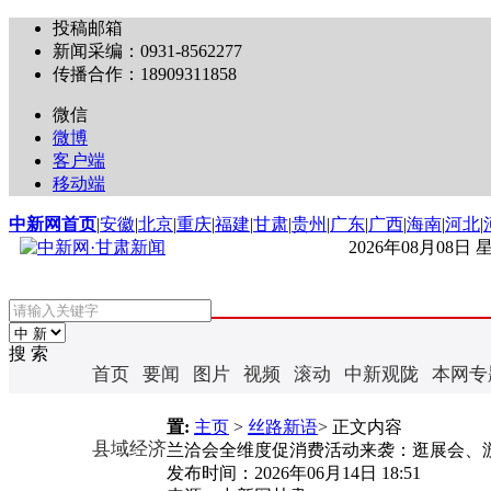
投稿邮箱
新闻采编：0931-8562277
传播合作：18909311858
微信
微博
客户端
移动端
中新网首页
|
安徽
|
北京
|
重庆
|
福建
|
甘肃
|
贵州
|
广东
|
广西
|
海南
|
河北
|
2026年08月08日
搜 索
首页
要闻
图片
视频
滚动
中新观陇
本网专
置:
主页
>
丝路新语
> 正文内容
县域经济
兰洽会全维度促消费活动来袭：逛展会、
发布时间：
2026年06月14日 18:51