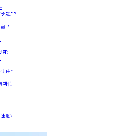
进
长红”？
革命？
？
动能
？
？
奋进曲”
春耕忙
速度?