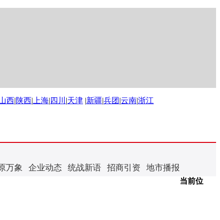
山西
|
陕西
|
上海
|
四川
|
天津
|
新疆
|
兵团
|
云南
|
浙江
原万象
企业动态
统战新语
招商引资
地市播报
当前位