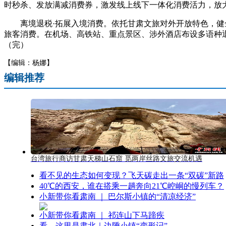
时秒杀、发放满减消费券，激发线上线下一体化消费活力，放大
离境退税·拓展入境消费。依托甘肃文旅对外开放特色，健全
旅客消费。在机场、高铁站、重点景区、涉外酒店布设多语种
（完）
【编辑：杨娜】
编辑推荐
台湾旅行商访甘肃天梯山石窟 觅两岸丝路文旅交流机遇
看不见的生态如何变现？飞天碳走出一条“双碳”新路
40℃的西安，谁在搭乘一趟奔向21℃崆峒的慢列车？
小新带你看肃南 ｜ 巴尔斯小镇的“清凉经济”
小新带你看肃南 ｜ 祁连山下马蹄疾
看，这里是肃北｜边陲小镇“变形记”