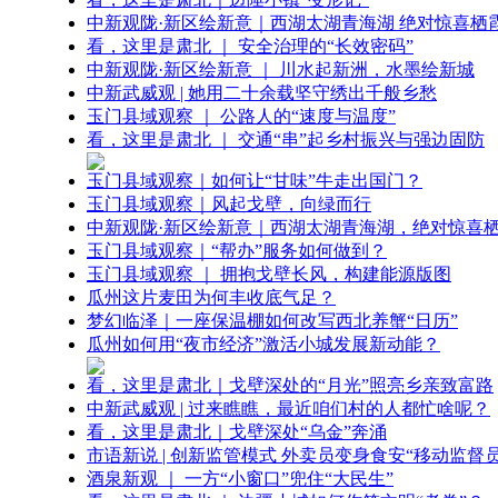
中新观陇·新区绘新意｜西湖太湖青海湖 绝对惊喜栖
看，这里是肃北 ｜ 安全治理的“长效密码”
中新观陇·新区绘新意 ｜ 川水起新洲，水墨绘新城
中新武威观 | 她用二十余载坚守绣出千般乡愁
玉门县域观察 ｜ 公路人的“速度与温度”
看，这里是肃北 ｜ 交通“串”起乡村振兴与强边固防
玉门县域观察｜如何让“甘味”牛走出国门？
玉门县域观察｜风起戈壁，向绿而行
中新观陇·新区绘新意｜西湖太湖青海湖，绝对惊喜
玉门县域观察｜“帮办”服务如何做到？
玉门县域观察 ｜ 拥抱戈壁长风，构建能源版图
瓜州这片麦田为何丰收底气足？
梦幻临泽｜一座保温棚如何改写西北养蟹“日历”
瓜州如何用“夜市经济”激活小城发展新动能？
看，这里是肃北｜戈壁深处的“月光”照亮乡亲致富路
中新武威观 | 过来瞧瞧，最近咱们村的人都忙啥呢？
看，这里是肃北｜戈壁深处“乌金”奔涌
市语新说 | 创新监管模式 外卖员变身食安“移动监督员
酒泉新观 ｜ 一方“小窗口”兜住“大民生”