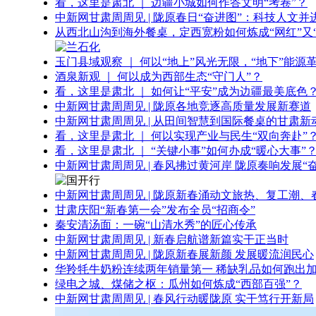
看，这里是肃北 ｜ 边疆小城如何作答文明“考卷”？
中新网甘肃周周见 | 陇原春日“奋进图”：科技人文并
从西北山沟到海外餐桌，定西宽粉如何炼成“网红”又“
玉门县域观察 ｜ 何以“地上”风光无限，“地下”能源
酒泉新观 ｜ 何以成为西部生态“守门人”？
看，这里是肃北 ｜ 如何让“平安”成为边疆最美底色
中新网甘肃周周见 | 陇原各地竞逐高质量发展新赛道
中新网甘肃周周见 | 从田间智慧到国际餐桌的甘肃新
看，这里是肃北 ｜ 何以实现产业与民生“双向奔赴”
看，这里是肃北 ｜ “关键小事”如何办成“暖心大事”
中新网甘肃周周见 | 春风拂过黄河岸 陇原奏响发展“
中新网甘肃周周见 | 陇原新春涌动文旅热、复工潮、
甘肃庆阳“新春第一会”发布全员“招商令”
秦安清汤面：一碗“山清水秀”的匠心传承
中新网甘肃周周见 | 新春启航谱新篇实干正当时
中新网甘肃周周见 | 陇原新春展新颜 发展暖流润民心
华羚牦牛奶粉连续两年销量第一 稀缺乳品如何跑出加
绿电之城、煤储之枢：瓜州如何炼成“西部百强”？
中新网甘肃周周见 | 春风行动暖陇原 实干笃行开新局