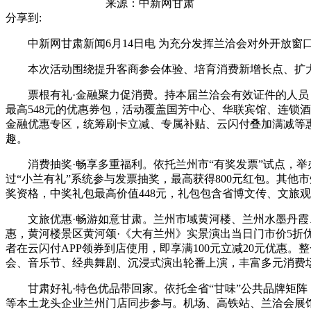
来源：
中新网甘肃
分享到:
中新网甘肃新闻6月14日电 为充分发挥兰洽会对外开放窗口
本次活动围绕提升客商参会体验、培育消费新增长点、扩大甘
票根有礼·金融聚力促消费。持本届兰洽会有效证件的人员，
最高548元的优惠券包，活动覆盖国芳中心、华联宾馆、连锁
金融优惠专区，统筹刷卡立减、专属补贴、云闪付叠加满减等
趣。
消费抽奖·畅享多重福利。依托兰州市“有奖发票”试点，举办
过“小兰有礼”系统参与发票抽奖，最高获得800元红包。其
奖资格，中奖礼包最高价值448元，礼包包含省博文传、文旅
文旅优惠·畅游如意甘肃。兰州市域黄河楼、兰州水墨丹霞、
惠，黄河楼景区黄河颂·《大有兰州》实景演出当日门市价5折
者在云闪付APP领券到店使用，即享满100元立减20元优
会、音乐节、经典舞剧、沉浸式演出轮番上演，丰富多元消费
甘肃好礼·特色优品带回家。依托全省“甘味”公共品牌矩阵
等本土龙头企业兰州门店同步参与。机场、高铁站、兰洽会展馆