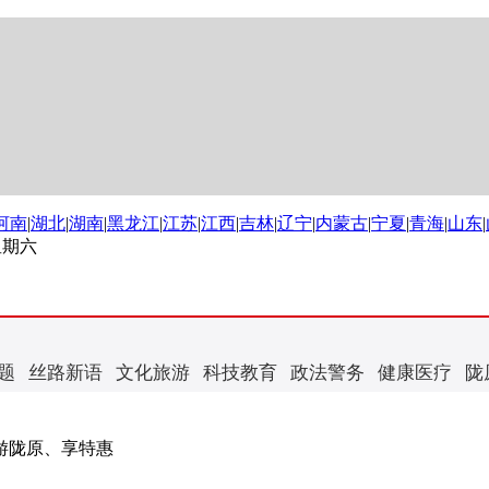
河南
|
湖北
|
湖南
|
黑龙江
|
江苏
|
江西
|
吉林
|
辽宁
|
内蒙古
|
宁夏
|
青海
|
山东
|
 星期六
题
丝路新语
文化旅游
科技教育
政法警务
健康医疗
陇
游陇原、享特惠