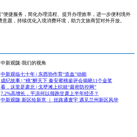
”便捷服务，简化办理流程、提升办理效率，进一步便利境外
费意愿，持续优化入境消费环境，助力文旅商贸对外开放。
中新观陇·我们的视角
中新观临七十年 | 东西协作育“造血”动能
成纪故事 | “桃”醉天下 秦安蜜桃鉴评会揭晓11个金奖
看，这里是肃北 | 戈壁滩上织就“最密防控网”
7.2%高增长，平凉何以领跑甘肃上半年经济？
中新观陇·新区绘新意 ｜ 丝路通寰宇 遇见兰州新区风华