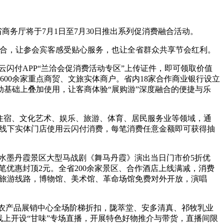
务厅将于7月1日至7月30日推出系列促消费融合活动。
合，让参会宾客感受贴心服务，也让全省群众共享节会红利。
付APP“兰洽会促消费活动专区”上传证件，即可领取价值
00余家重点商贸、文旅实体商户。省内18家合作商业银行设立
基础上叠加使用，让客商体验“展购游”深度融合的便捷与乐
、住宿、文化艺术、娱乐、旅游、体育、居民服务业等领域，通
域线下实体门店使用云闪付消费，每笔消费任意金额即可获得抽
水墨丹霞景区大型马战剧《舞马丹霞》演出当日门市价5折优
笔优惠封顶2元。全省200余家景区、合作酒店上线满减，消费
精品旅游线路，博物馆、美术馆、革命场馆免费对外开放，演唱
农产品展销中心全场阶梯折扣，陇萃堂、安多清真、祁牧乳业
上开设“甘味”专场直播，开展特色好物推介与带货，直播间限