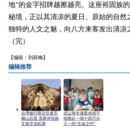
地”的金字招牌越擦越亮。这座裕固族
秘境，正以其清凉的夏日、原始的自然
独特的人文之魅，向八方来客发出清凉
（完）
【编辑：刘薛梅】
编辑推荐
台湾旅行商访甘肃天
武山青年漆星杰捐干
梯山石窟 觅两岸丝路
细胞赴一场十四万分
文旅交流机遇
之一的“生命之约”