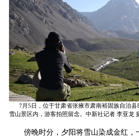
7月5日，位于甘肃省张掖市肃南裕固族自治县
雪山景区内，游客拍照留念。中新社记者 李亚龙 
傍晚时分，夕阳将雪山染成金红，