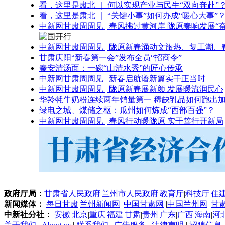
看，这里是肃北 ｜ 何以实现产业与民生“双向奔赴”
看，这里是肃北 ｜ “关键小事”如何办成“暖心大事”
中新网甘肃周周见 | 春风拂过黄河岸 陇原奏响发展“
中新网甘肃周周见 | 陇原新春涌动文旅热、复工潮、
甘肃庆阳“新春第一会”发布全员“招商令”
秦安清汤面：一碗“山清水秀”的匠心传承
中新网甘肃周周见 | 新春启航谱新篇实干正当时
中新网甘肃周周见 | 陇原新春展新颜 发展暖流润民心
华羚牦牛奶粉连续两年销量第一 稀缺乳品如何跑出加
绿电之城、煤储之枢：瓜州如何炼成“西部百强”？
中新网甘肃周周见 | 春风行动暖陇原 实干笃行开新局
政府厅局：
甘肃省人民政府
|
兰州市人民政府
|
教育厅
|
科技厅
|
住
新闻媒体：
每日甘肃
|
兰州新闻网
|
中国甘肃网
|
中国兰州网
|
甘
中新社分社：
安徽
|
北京
|
重庆
|
福建
|
甘肃
|
贵州
|
广东
|
广西
|
海南
|
河