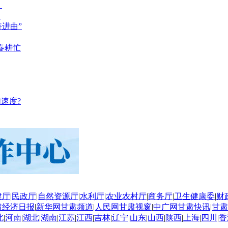
？
？
奋进曲”
春耕忙
速度?
建厅
|
民政厅
|
自然资源厅
|
水利厅
|
农业农村厅
|
商务厅
|
卫生健康委
|
财
肃经济日报
|
新华网甘肃频道
|
人民网甘肃视窗
|
中广网甘肃快讯
|
甘肃
北
|
河南
|
湖北
|
湖南
|
江苏
|
江西
|
吉林
|
辽宁
|
山东
|
山西
|
陕西
|
上海
|
四川
|
香