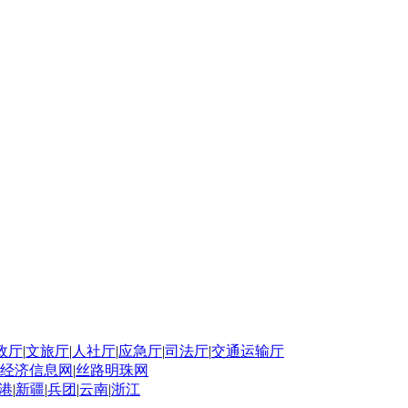
政厅
|
文旅厅
|
人社厅
|
应急厅
|
司法厅
|
交通运输厅
经济信息网
|
丝路明珠网
港
|
新疆
|
兵团
|
云南
|
浙江