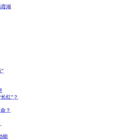
栖霞湖
”
进
长红”？
革命？
？
动能