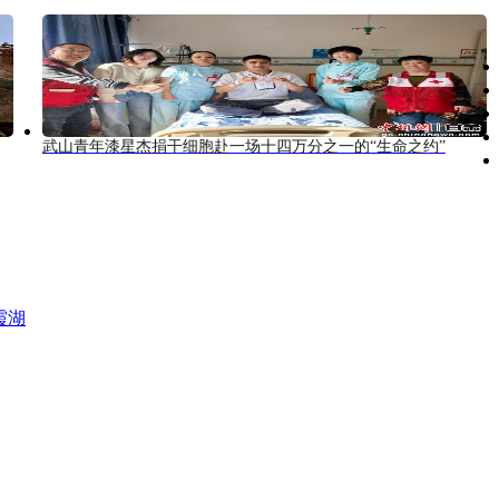
武山青年漆星杰捐干细胞赴一场十四万分之一的“生命之约”
霞湖