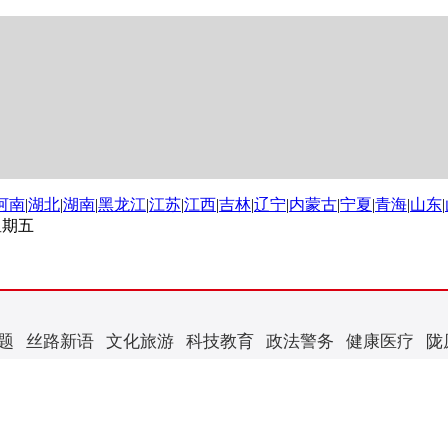
河南
|
湖北
|
湖南
|
黑龙江
|
江苏
|
江西
|
吉林
|
辽宁
|
内蒙古
|
宁夏
|
青海
|
山东
|
 星期五
题
丝路新语
文化旅游
科技教育
政法警务
健康医疗
陇