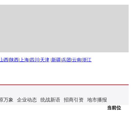
山西
|
陕西
|
上海
|
四川
|
天津
|
新疆
|
兵团
|
云南
|
浙江
原万象
企业动态
统战新语
招商引资
地市播报
当前位