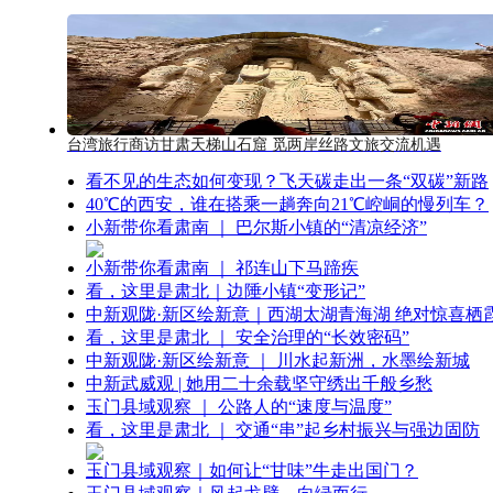
台湾旅行商访甘肃天梯山石窟 觅两岸丝路文旅交流机遇
看不见的生态如何变现？飞天碳走出一条“双碳”新路
40℃的西安，谁在搭乘一趟奔向21℃崆峒的慢列车？
小新带你看肃南 ｜ 巴尔斯小镇的“清凉经济”
小新带你看肃南 ｜ 祁连山下马蹄疾
看，这里是肃北｜边陲小镇“变形记”
中新观陇·新区绘新意｜西湖太湖青海湖 绝对惊喜栖
看，这里是肃北 ｜ 安全治理的“长效密码”
中新观陇·新区绘新意 ｜ 川水起新洲，水墨绘新城
中新武威观 | 她用二十余载坚守绣出千般乡愁
玉门县域观察 ｜ 公路人的“速度与温度”
看，这里是肃北 ｜ 交通“串”起乡村振兴与强边固防
玉门县域观察｜如何让“甘味”牛走出国门？