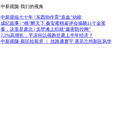
中新观陇·我们的视角
中新观临七十年 | 东西协作育“造血”动能
成纪故事 | “桃”醉天下 秦安蜜桃鉴评会揭晓11个金奖
看，这里是肃北 | 戈壁滩上织就“最密防控网”
7.2%高增长，平凉何以领跑甘肃上半年经济？
中新观陇·新区绘新意 ｜ 丝路通寰宇 遇见兰州新区风华