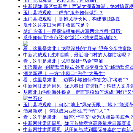
玉门县域观察｜风起戈壁，向绿而行
中新观陇·新区绘新意｜西湖太湖青海湖，绝对惊喜
玉门县域观察｜“帮办”服务如何做到？
玉门县域观察 ｜ 拥抱戈壁长风，构建能源版图
瓜州这片麦田为何丰收底气足？
梦幻临泽｜一座保温棚如何改写西北养蟹“日历”
瓜州如何用“夜市经济”激活小城发展新动能？
看，这里是肃北｜戈壁深处的“月光”照亮乡亲致富路
中新武威观 | 过来瞧瞧，最近咱们村的人都忙啥呢？
看，这里是肃北｜戈壁深处“乌金”奔涌
市语新说 | 创新监管模式 外卖员变身食安“移动监督员
酒泉新观 ｜ 一方“小窗口”兜住“大民生”
看，这里是肃北 ｜ 边疆小城如何作答文明“考卷”？
中新网甘肃周周见 | 陇原春日“奋进图”：科技人文并
从西北山沟到海外餐桌，定西宽粉如何炼成“网红”又“
玉门县域观察 ｜ 何以“地上”风光无限，“地下”能源
酒泉新观 ｜ 何以成为西部生态“守门人”？
看，这里是肃北 ｜ 如何让“平安”成为边疆最美底色
中新网甘肃周周见 | 陇原各地竞逐高质量发展新赛道
中新网甘肃周周见 | 从田间智慧到国际餐桌的甘肃新