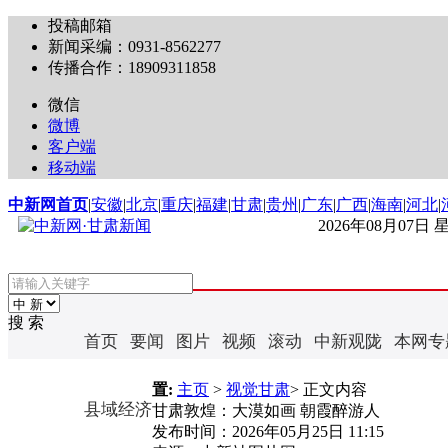
投稿邮箱
新闻采编：0931-8562277
传播合作：18909311858
微信
微博
客户端
移动端
中新网首页
|
安徽
|
北京
|
重庆
|
福建
|
甘肃
|
贵州
|
广东
|
广西
|
海南
|
河北
|
2026年08月07日
搜 索
首页
要闻
图片
视频
滚动
中新观陇
本网专
置:
主页
>
视觉甘肃
> 正文内容
县域经济
甘肃敦煌：大漠如画 朝霞醉游人
发布时间：
2026年05月25日 11:15