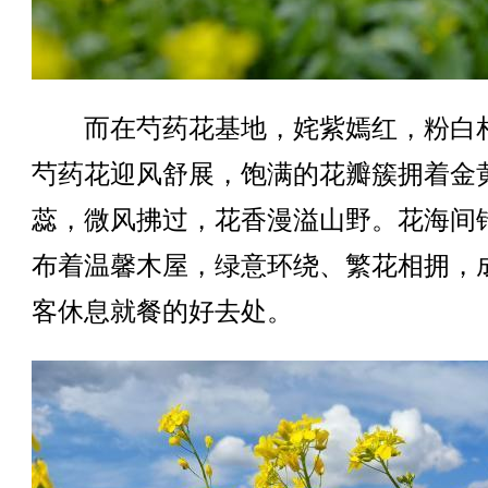
而在芍药花基地，姹紫嫣红，粉白
芍药花迎风舒展，饱满的花瓣簇拥着金
蕊，微风拂过，花香漫溢山野。花海间
布着温馨木屋，绿意环绕、繁花相拥，
客休息就餐的好去处。