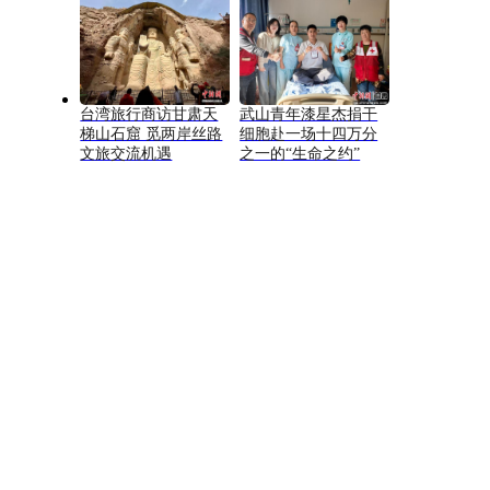
台湾旅行商访甘肃天
武山青年漆星杰捐干
梯山石窟 觅两岸丝路
细胞赴一场十四万分
文旅交流机遇
之一的“生命之约”