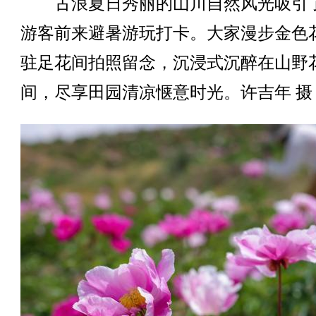
古浪夏日秀丽的山川自然风光吸引
游客前来避暑游玩打卡。大家漫步金色
驻足花间拍照留念，沉浸式沉醉在山野
间，尽享田园清凉惬意时光。许吉年 摄