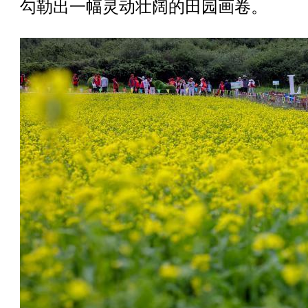
勾勒出一幅灵动壮阔的田园画卷。