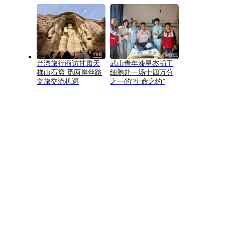
台湾旅行商访甘肃天
武山青年漆星杰捐干
梯山石窟 觅两岸丝路
细胞赴一场十四万分
文旅交流机遇
之一的“生命之约”