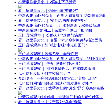
小新带你看肃南 ｜ 祁连山下马蹄疾
看，这里是肃北｜边陲小镇“变形记”
中新观陇·新区绘新意｜西湖太湖青海湖 绝对惊喜栖
看，这里是肃北 ｜ 安全治理的“长效密码”
中新观陇·新区绘新意 ｜ 川水起新洲，水墨绘新城
中新武威观 | 她用二十余载坚守绣出千般乡愁
玉门县域观察 ｜ 公路人的“速度与温度”
看，这里是肃北 ｜ 交通“串”起乡村振兴与强边固防
玉门县域观察｜如何让“甘味”牛走出国门？
玉门县域观察｜风起戈壁，向绿而行
中新观陇·新区绘新意｜西湖太湖青海湖，绝对惊喜
玉门县域观察｜“帮办”服务如何做到？
玉门县域观察 ｜ 拥抱戈壁长风，构建能源版图
瓜州这片麦田为何丰收底气足？
梦幻临泽｜一座保温棚如何改写西北养蟹“日历”
瓜州如何用“夜市经济”激活小城发展新动能？
看，这里是肃北｜戈壁深处的“月光”照亮乡亲致富路
中新武威观 | 过来瞧瞧，最近咱们村的人都忙啥呢？
看，这里是肃北｜戈壁深处“乌金”奔涌