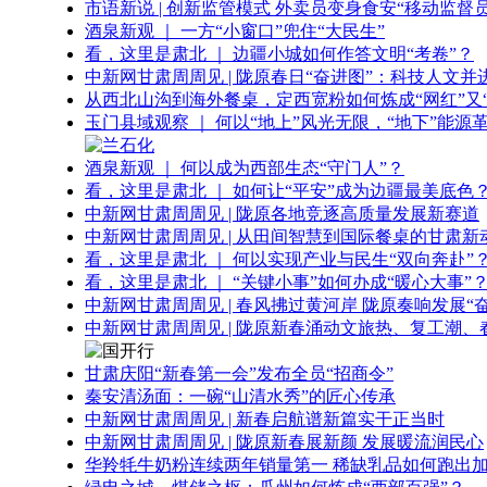
市语新说 | 创新监管模式 外卖员变身食安“移动监督员
酒泉新观 ｜ 一方“小窗口”兜住“大民生”
看，这里是肃北 ｜ 边疆小城如何作答文明“考卷”？
中新网甘肃周周见 | 陇原春日“奋进图”：科技人文并
从西北山沟到海外餐桌，定西宽粉如何炼成“网红”又“
玉门县域观察 ｜ 何以“地上”风光无限，“地下”能源
酒泉新观 ｜ 何以成为西部生态“守门人”？
看，这里是肃北 ｜ 如何让“平安”成为边疆最美底色
中新网甘肃周周见 | 陇原各地竞逐高质量发展新赛道
中新网甘肃周周见 | 从田间智慧到国际餐桌的甘肃新
看，这里是肃北 ｜ 何以实现产业与民生“双向奔赴”
看，这里是肃北 ｜ “关键小事”如何办成“暖心大事”
中新网甘肃周周见 | 春风拂过黄河岸 陇原奏响发展“
中新网甘肃周周见 | 陇原新春涌动文旅热、复工潮、
甘肃庆阳“新春第一会”发布全员“招商令”
秦安清汤面：一碗“山清水秀”的匠心传承
中新网甘肃周周见 | 新春启航谱新篇实干正当时
中新网甘肃周周见 | 陇原新春展新颜 发展暖流润民心
华羚牦牛奶粉连续两年销量第一 稀缺乳品如何跑出加