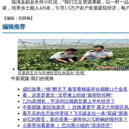
临洮县副县长何小红说，“我们立足资源禀赋，以一村一品为导
家，培养乡土能人420名，引导1.5万户农户发展庭院经济，每户家
【编辑：刘薛梅】
编辑推荐
甘肃前五月与非洲经贸往来双向“倍增”
中新观陇·我们的视角
成纪故事 | “桃”醉天下 秦安蜜桃鉴评会揭晓11个金奖
看，这里是肃北 | 戈壁滩上织就“最密防控网”
7.2%高增长，平凉何以领跑甘肃上半年经济？
中新观陇·新区绘新意 ｜ 丝路通寰宇 遇见兰州新区
看不见的生态如何变现？飞天碳走出一条“双碳”新路
40℃的西安，谁在搭乘一趟奔向21℃崆峒的慢列车？
小新带你看肃南 ｜ 巴尔斯小镇的“清凉经济”