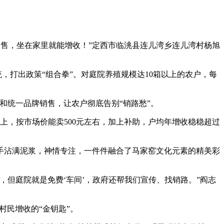
销售，坐在家里就能增收！”定西市临洮县连儿湾乡连儿湾村杨旭
打出政策“组合拳”。对庭院养殖规模达10箱以上的农户，每
统一品牌销售，让农户彻底告别“销路愁”。
上，按市场价能卖500元左右，加上补助，户均年增收稳稳超过
沾满泥浆，神情专注，一件件融合了马家窑文化元素的精美彩
但庭院就是免费‘车间’，政府还帮我们宣传、找销路。”阎志
民增收的“金钥匙”。