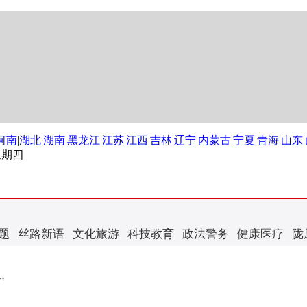
河南
|
湖北
|
湖南
|
黑龙江
|
江苏
|
江西
|
吉林
|
辽宁
|
内蒙古
|
宁夏
|
青海
|
山东
|
 星期四
题
丝路新语
文化旅游
科技教育
政法警务
健康医疗
陇
”