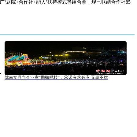
庭院+合作社+能人’扶持模式等组合拳，现已联结合作社85
陇南文县向企业家“抛橄榄枝”：承诺有求必应 无事不扰