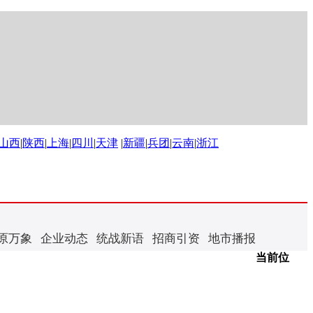
山西
|
陕西
|
上海
|
四川
|
天津
|
新疆
|
兵团
|
云南
|
浙江
原万象
企业动态
统战新语
招商引资
地市播报
当前位