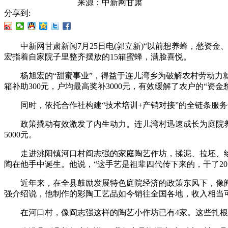
来源：
中新网甘肃
分享到:
中新网甘肃新闻7月25日电(郭立新)“以前想养蜂，愁资金
宏指着自家院子里整齐摆放的15箱蜜蜂，满脸喜悦。
杨旭宏的“甜蜜事业”，得益于连儿湾乡为破解农村劳动力就业
箱补助300元，户均最高奖补3000元，有效缓解了农户的“资金
同时，依托合作社构建“技术培训+产销对接”的全链条服务
政策撬动有效激发了内生动力。连儿湾村迅速成长为庭院养蜂示
5000元。
走进洮阳镇河口村阎志强的家庭陶艺作坊，揉泥、拉坯、绘
陶在他手中诞生。他说，“这手艺是祖辈四代传下来的，干了2
近年来，在全县鼓励发展特色庭院经济的政策东风下，像阎志
强介绍说，他制作的彩陶工艺品如今销往全国各地，收入相当
在河口村，像阎志强这样的陶艺小作坊已有4家。这些扎根在