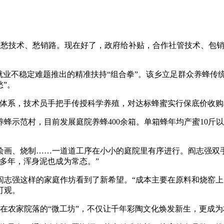
、愁技术、愁销路。现在好了，政府给补贴，合作社管技术、包
不稳定难题推出的精准扶持“组合拳”。该乡立足群众养蜂传统，
愁”。
体系，技术员手把手传授科学养殖，对达标蜂蜜实行保底价收购和
范村，目前发展庭院养蜂400余箱。单箱蜂年均产蜜10斤以
画、烧制……一道道工序在小小的庭院里有序进行。阎志强双手
0多年，浑身泥也成为常态。”
强这样的家庭作坊看到了新希望。“成本主要在原料和烧窑上，
可观。
农家院落的“微工坊”，不仅让千年彩陶文化焕发新生，更成为村