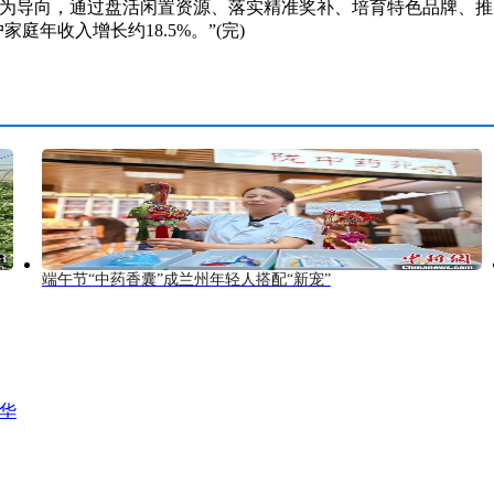
向，通过盘活闲置资源、落实精准奖补、培育特色品牌、推广‘
庭年收入增长约18.5%。”(完)
端午节“中药香囊”成兰州年轻人搭配“新宠”
风华