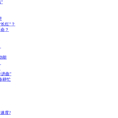
”
进
长红”？
革命？
？
动能
？
？
奋进曲”
春耕忙
速度?