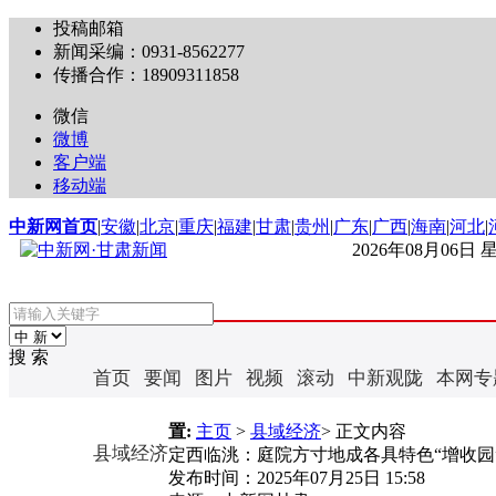
投稿邮箱
新闻采编：0931-8562277
传播合作：18909311858
微信
微博
客户端
移动端
中新网首页
|
安徽
|
北京
|
重庆
|
福建
|
甘肃
|
贵州
|
广东
|
广西
|
海南
|
河北
|
2026年08月06日
搜 索
首页
要闻
图片
视频
滚动
中新观陇
本网专
置:
主页
>
县域经济
> 正文内容
县域经济
定西临洮：庭院方寸地成各具特色“增收园
发布时间：
2025年07月25日 15:58