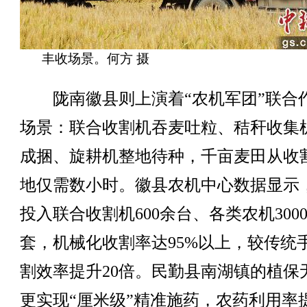
丰收场景。何方 摄
陇南徽县则上演着“农机军团”联合
场景：联合收割机吞麦吐粒、秸秆收集
成捆、旋耕机整地待种，千亩麦田从收
地仅需数小时。徽县农机中心数据显示
投入联合收割机600余台、各类农机300
套，机械化收割率达95%以上，较传统
割效率提升20倍。民勤县南湖镇的植保
更实现“厘米级”精准施药，农药利用率