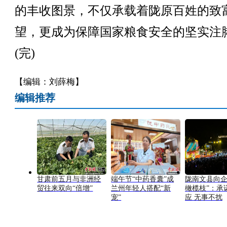
的丰收图景，不仅承载着陇原百姓的致
望，更成为保障国家粮食安全的坚实注
(完)
【编辑：刘薛梅】
编辑推荐
甘肃前五月与非洲经
端午节“中药香囊”成
陇南文县向企
贸往来双向“倍增”
兰州年轻人搭配“新
橄榄枝”：承
宠”
应 无事不扰