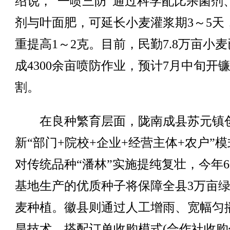
绍说，“一喷三防”通过科学配比杀菌剂
剂与叶面肥，可延长小麦灌浆期3～5天
重提高1～2克。目前，民勤7.8万亩小
成4300余亩喷防作业，预计7月中旬开
割。
在良种繁育层面，陇南成县苏元镇
新“部门+院校+企业+经营主体+农户”
对传统品种“潘林”实施提纯复壮，今年60
基地生产的优质种子将保障全县3万亩
麦种植。徽县则通过人工增雨、宽幅匀
旱技术，搭配订单收购模式(合作社收购