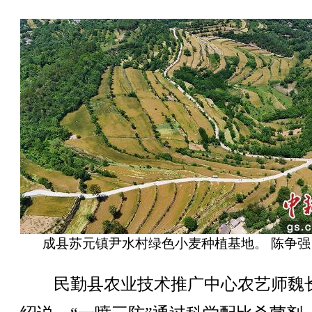
成县苏元镇尹水村绿色小麦种植基地。 陈争强
民勤县农业技术推广中心农艺师魏