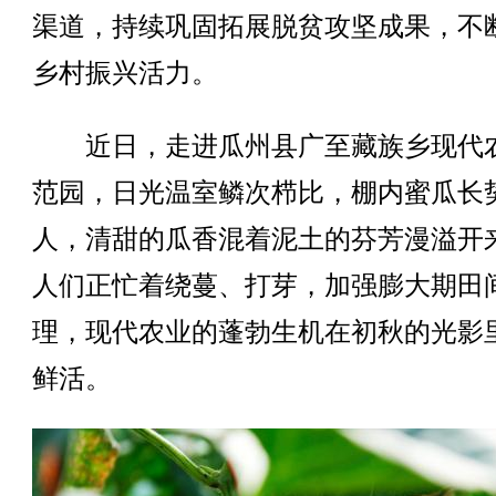
渠道，持续巩固拓展脱贫攻坚成果，不
乡村振兴活力。
近日，走进瓜州县广至藏族乡现代
范园，日光温室鳞次栉比，棚内蜜瓜长
人，清甜的瓜香混着泥土的芬芳漫溢开
人们正忙着绕蔓、打芽，加强膨大期田
理，现代农业的蓬勃生机在初秋的光影
鲜活。