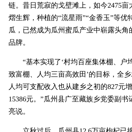
链。昔日荒寂的戈壁滩上，如今2475亩
熠生辉，种植的“流星雨”“金香玉”等优
瓜，已然成为瓜州蜜瓜产业中崭露头角
品牌。
“基本实现了‘村均百座集体棚、户
致富棚、人均三亩高效田’的目标，全乡
人均可支配收入也从建乡之初的827元
15386元。”瓜州县广至藏族乡党委副书
亮说。
立秋过后，瓜州县12.6万亩枸杞已