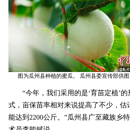
图为瓜州县种植的蜜瓜。 瓜州县委宣传部供图
“今年，我们采用的是‘育苗定植’的
式，亩保苗率相对来说提高了不少，估
能达到2200公斤。”瓜州县广至藏族乡
术员李能斌说。