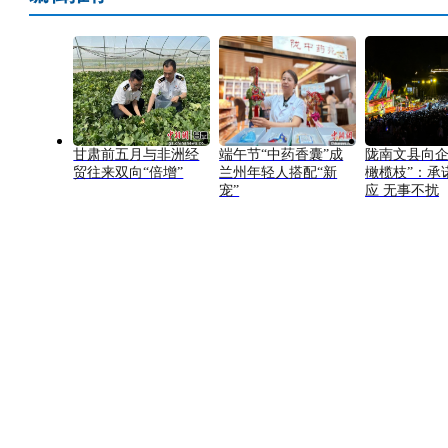
甘肃前五月与非洲经
端午节“中药香囊”成
陇南文县向企
贸往来双向“倍增”
兰州年轻人搭配“新
橄榄枝”：承
宠”
应 无事不扰