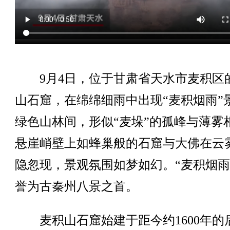
9月4日，位于甘肃省天水市麦积区
山石窟，在绵绵细雨中出现“麦积烟雨”
绿色山林间，形似“麦垛”的孤峰与薄雾
悬崖峭壁上如蜂巢般的石窟与大佛在云
隐忽现，景观氛围如梦如幻。“麦积烟雨
誉为古秦州八景之首。
麦积山石窟始建于距今约1600年的