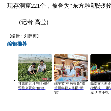
现存洞窟221个，被誉为“东方雕塑陈列
(记者 高莹)
【编辑：刘薛梅】
编辑推荐
甘肃前五月与非洲经
端午节“中药香囊”成
陇南文县向企
贸往来双向“倍增”
兰州年轻人搭配“新
橄榄枝”：承
宠”
应 无事不扰