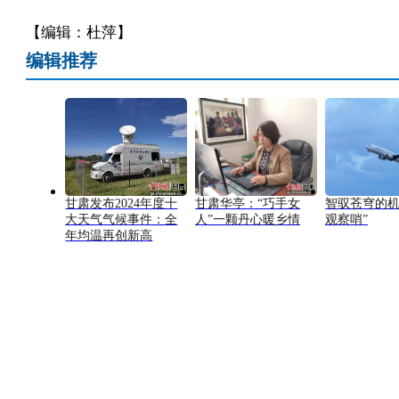
【编辑：杜萍】
编辑推荐
甘肃发布2024年度十
甘肃华亭：“巧手女
智驭苍穹的机
大天气气候事件：全
人”一颗丹心暖乡情
观察哨”
年均温再创新高