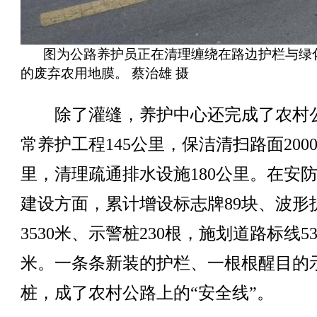
图为公路养护员正在清理缠绕在路边护栏与绿
的废弃农用地膜。 蔡治雄 摄
除了灌缝，养护中心还完成了农村
常养护工程145公里，保洁清扫路面200
里，清理疏通排水设施180公里。在安
建设方面，累计增设标志牌89块、波形
3530米、示警桩230根，施划道路标线53
米。一条条新装的护栏、一根根醒目的
桩，成了农村公路上的“安全线”。