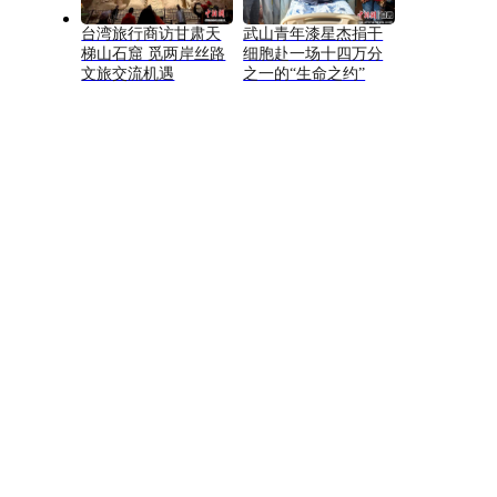
台湾旅行商访甘肃天
武山青年漆星杰捐干
梯山石窟 觅两岸丝路
细胞赴一场十四万分
文旅交流机遇
之一的“生命之约”