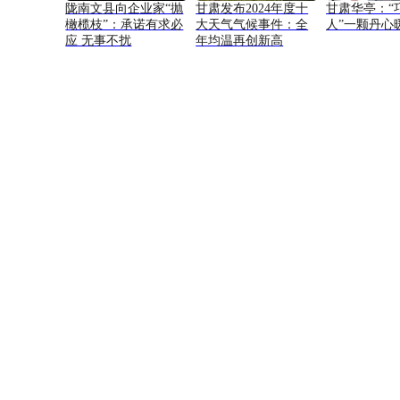
陇南文县向企业家“抛
甘肃发布2024年度十
甘肃华亭：“
橄榄枝”：承诺有求必
大天气气候事件：全
人”一颗丹心
应 无事不扰
年均温再创新高