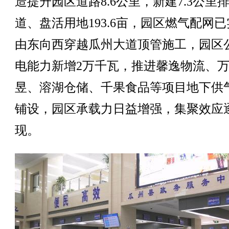
造提升园区道路8.6公里，新建7.3公里
道、盘活用地193.6亩，园区燃气配网
由东向西穿越瓜州大道顶管施工，园区
电能力新增2万千瓦，推进馨逸物流、
昱、溶湖仓储、千果食品等项目地下供
铺设，园区承载力日益增强，集聚效应
现。