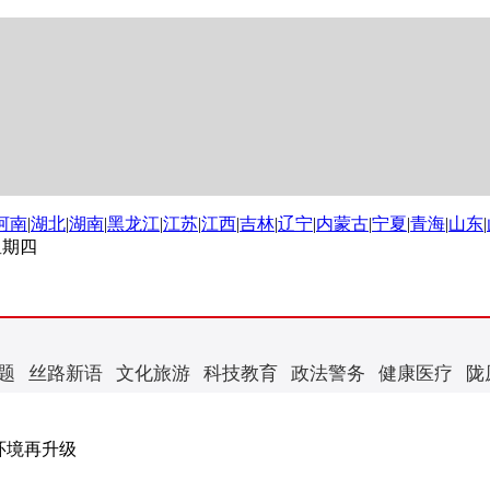
河南
|
湖北
|
湖南
|
黑龙江
|
江苏
|
江西
|
吉林
|
辽宁
|
内蒙古
|
宁夏
|
青海
|
山东
|
 星期四
题
丝路新语
文化旅游
科技教育
政法警务
健康医疗
陇
环境再升级