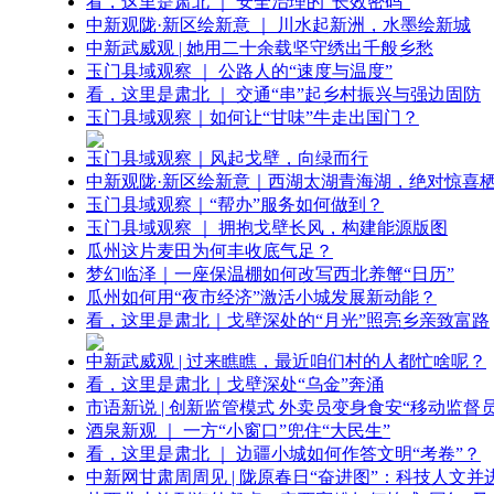
看，这里是肃北 ｜ 安全治理的“长效密码”
中新观陇·新区绘新意 ｜ 川水起新洲，水墨绘新城
中新武威观 | 她用二十余载坚守绣出千般乡愁
玉门县域观察 ｜ 公路人的“速度与温度”
看，这里是肃北 ｜ 交通“串”起乡村振兴与强边固防
玉门县域观察｜如何让“甘味”牛走出国门？
玉门县域观察｜风起戈壁，向绿而行
中新观陇·新区绘新意｜西湖太湖青海湖，绝对惊喜
玉门县域观察｜“帮办”服务如何做到？
玉门县域观察 ｜ 拥抱戈壁长风，构建能源版图
瓜州这片麦田为何丰收底气足？
梦幻临泽｜一座保温棚如何改写西北养蟹“日历”
瓜州如何用“夜市经济”激活小城发展新动能？
看，这里是肃北｜戈壁深处的“月光”照亮乡亲致富路
中新武威观 | 过来瞧瞧，最近咱们村的人都忙啥呢？
看，这里是肃北｜戈壁深处“乌金”奔涌
市语新说 | 创新监管模式 外卖员变身食安“移动监督员
酒泉新观 ｜ 一方“小窗口”兜住“大民生”
看，这里是肃北 ｜ 边疆小城如何作答文明“考卷”？
中新网甘肃周周见 | 陇原春日“奋进图”：科技人文并