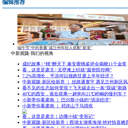
编辑推荐
端午节“中药香囊”成兰州年轻人搭配“新宠”
中新观陇·我们的视角
成纪故事 | “桃”醉天下 秦安蜜桃鉴评会揭晓11个金奖
看，这里是肃北 | 戈壁滩上织就“最密防控网”
7.2%高增长，平凉何以领跑甘肃上半年经济？
中新观陇·新区绘新意 ｜ 丝路通寰宇 遇见兰州新区
看不见的生态如何变现？飞天碳走出一条“双碳”新路
40℃的西安，谁在搭乘一趟奔向21℃崆峒的慢列车？
小新带你看肃南 ｜ 巴尔斯小镇的“清凉经济”
小新带你看肃南 ｜ 祁连山下马蹄疾
看，这里是肃北｜边陲小镇“变形记”
中新观陇·新区绘新意｜西湖太湖青海湖 绝对惊喜栖