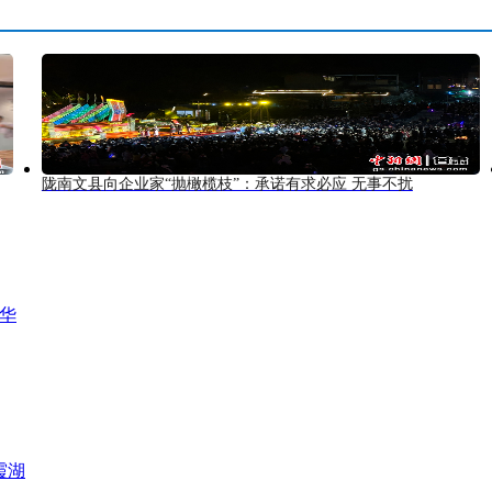
陇南文县向企业家“抛橄榄枝”：承诺有求必应 无事不扰
风华
霞湖