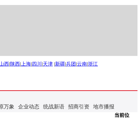
山西
|
陕西
|
上海
|
四川
|
天津
|
新疆
|
兵团
|
云南
|
浙江
原万象
企业动态
统战新语
招商引资
地市播报
当前位