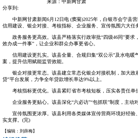
来源：
中新网甘肃
分享到:
中新网甘肃新闻6月12日电 (窦菊)2025年，白银市会宁
信用建设、银企对接、考核指标、企业服务、宣传氛围六大任
政务服务更高效。该县严格落实行政审批“四级46同”要求
效办成一件事”，让企业和群众办事更省心。
信用建设更扎实。该县全量、合规归集“双公示”及水电暖气
案，提升信用赋能监管效能。
银企对接更常态。该县建立常态化银企对接机制，加大政府采
贷”平台发展，力争全年贷款增长率达9%以上。
考核指标更优化。该县紧盯省市考核短板，压实各责任单位
企业服务更贴心。该县深化“六必访”“包抓联”制度，主动
宣传氛围更浓厚。该县利用各类媒体宣传营商环境好经验、惠
实支撑。(完)
【编辑：刘薛梅】