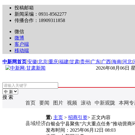
投稿邮箱
新闻采编：0931-8562277
传播合作：18909311858
微信
微博
客户端
移动端
中新网首页
|
安徽
|
北京
|
重庆
|
福建
|
甘肃
|
贵州
|
广东
|
广西
|
海南
|
河北
|
2026年08月06日
搜 索
首页
要闻
图片
视频
滚动
中新观陇
本网专
置:
主页
>
招商引资
> 正文内容
县域经济
白银会宁县聚焦“六大重点任务”推动营商
发布时间：
2025年06月12日 08:03