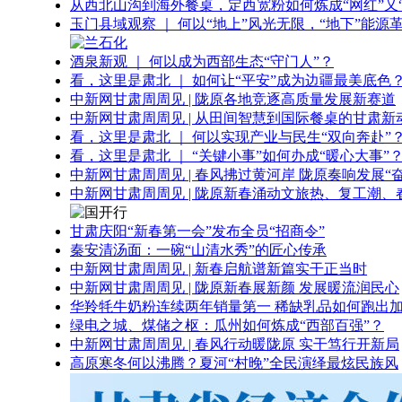
从西北山沟到海外餐桌，定西宽粉如何炼成“网红”又“
玉门县域观察 ｜ 何以“地上”风光无限，“地下”能源
酒泉新观 ｜ 何以成为西部生态“守门人”？
看，这里是肃北 ｜ 如何让“平安”成为边疆最美底色
中新网甘肃周周见 | 陇原各地竞逐高质量发展新赛道
中新网甘肃周周见 | 从田间智慧到国际餐桌的甘肃新
看，这里是肃北 ｜ 何以实现产业与民生“双向奔赴”
看，这里是肃北 ｜ “关键小事”如何办成“暖心大事”
中新网甘肃周周见 | 春风拂过黄河岸 陇原奏响发展“
中新网甘肃周周见 | 陇原新春涌动文旅热、复工潮、
甘肃庆阳“新春第一会”发布全员“招商令”
秦安清汤面：一碗“山清水秀”的匠心传承
中新网甘肃周周见 | 新春启航谱新篇实干正当时
中新网甘肃周周见 | 陇原新春展新颜 发展暖流润民心
华羚牦牛奶粉连续两年销量第一 稀缺乳品如何跑出加
绿电之城、煤储之枢：瓜州如何炼成“西部百强”？
中新网甘肃周周见 | 春风行动暖陇原 实干笃行开新局
高原寒冬何以沸腾？夏河“村晚”全民演绎最炫民族风