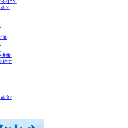
长红”？
革命？
？
动能
？
？
奋进曲”
春耕忙
速度?