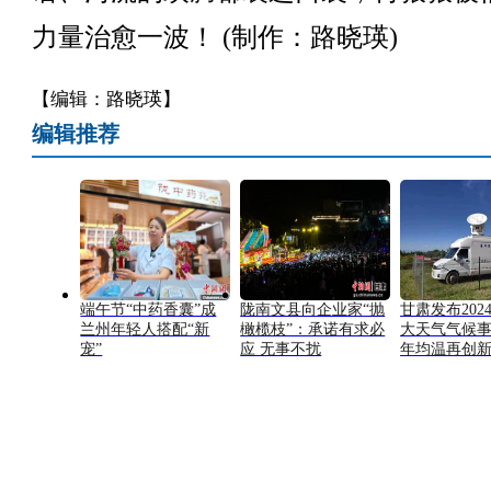
力量治愈一波！ ​​​(制作：路晓瑛)
【编辑：路晓瑛】
编辑推荐
端午节“中药香囊”成
陇南文县向企业家“抛
甘肃发布202
兰州年轻人搭配“新
橄榄枝”：承诺有求必
大天气气候
宠”
应 无事不扰
年均温再创