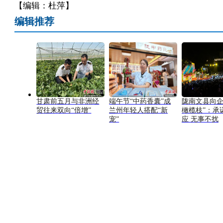
【编辑：杜萍】
编辑推荐
甘肃前五月与非洲经
端午节“中药香囊”成
陇南文县向企
贸往来双向“倍增”
兰州年轻人搭配“新
橄榄枝”：承
宠”
应 无事不扰