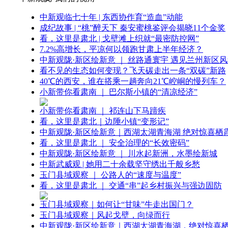
中新观临七十年 | 东西协作育“造血”动能
成纪故事 | “桃”醉天下 秦安蜜桃鉴评会揭晓11个金奖
看，这里是肃北 | 戈壁滩上织就“最密防控网”
7.2%高增长，平凉何以领跑甘肃上半年经济？
中新观陇·新区绘新意 ｜ 丝路通寰宇 遇见兰州新区
看不见的生态如何变现？飞天碳走出一条“双碳”新路
40℃的西安，谁在搭乘一趟奔向21℃崆峒的慢列车？
小新带你看肃南 ｜ 巴尔斯小镇的“清凉经济”
小新带你看肃南 ｜ 祁连山下马蹄疾
看，这里是肃北｜边陲小镇“变形记”
中新观陇·新区绘新意｜西湖太湖青海湖 绝对惊喜栖
看，这里是肃北 ｜ 安全治理的“长效密码”
中新观陇·新区绘新意 ｜ 川水起新洲，水墨绘新城
中新武威观 | 她用二十余载坚守绣出千般乡愁
玉门县域观察 ｜ 公路人的“速度与温度”
看，这里是肃北 ｜ 交通“串”起乡村振兴与强边固防
玉门县域观察｜如何让“甘味”牛走出国门？
玉门县域观察｜风起戈壁，向绿而行
中新观陇·新区绘新意｜西湖太湖青海湖，绝对惊喜