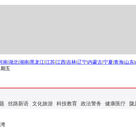
河南
|
湖北
|
湖南
|
黑龙江
|
江苏
|
江西
|
吉林
|
辽宁
|
内蒙古
|
宁夏
|
青海
|
山东
|
 星期五
题
丝路新语
文化旅游
科技教育
政法警务
健康医疗
陇
港湾