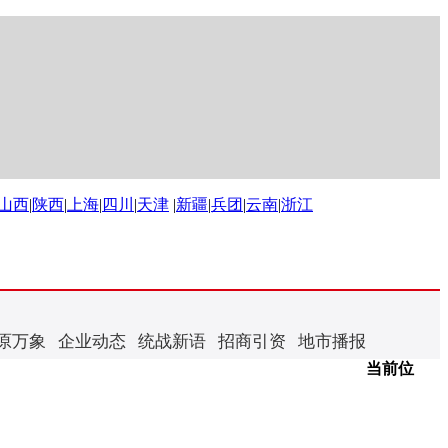
山西
|
陕西
|
上海
|
四川
|
天津
|
新疆
|
兵团
|
云南
|
浙江
原万象
企业动态
统战新语
招商引资
地市播报
当前位