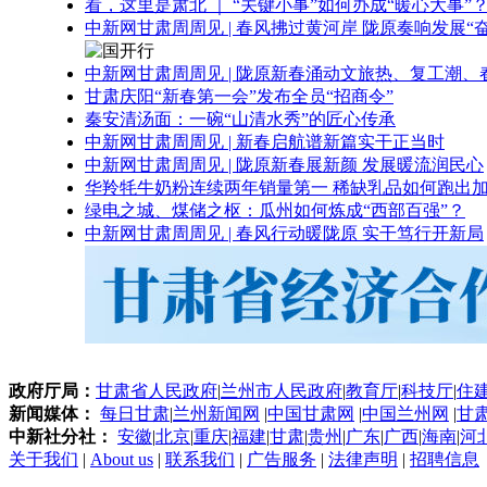
看，这里是肃北 ｜ “关键小事”如何办成“暖心大事”
中新网甘肃周周见 | 春风拂过黄河岸 陇原奏响发展“
中新网甘肃周周见 | 陇原新春涌动文旅热、复工潮、
甘肃庆阳“新春第一会”发布全员“招商令”
秦安清汤面：一碗“山清水秀”的匠心传承
中新网甘肃周周见 | 新春启航谱新篇实干正当时
中新网甘肃周周见 | 陇原新春展新颜 发展暖流润民心
华羚牦牛奶粉连续两年销量第一 稀缺乳品如何跑出加
绿电之城、煤储之枢：瓜州如何炼成“西部百强”？
中新网甘肃周周见 | 春风行动暖陇原 实干笃行开新局
政府厅局：
甘肃省人民政府
|
兰州市人民政府
|
教育厅
|
科技厅
|
住
新闻媒体：
每日甘肃
|
兰州新闻网
|
中国甘肃网
|
中国兰州网
|
甘
中新社分社：
安徽
|
北京
|
重庆
|
福建
|
甘肃
|
贵州
|
广东
|
广西
|
海南
|
河
关于我们
|
About us
|
联系我们
|
广告服务
|
法律声明
|
招聘信息