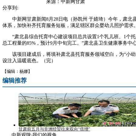
来源：
中新网甘肃
分享到:
中新网甘肃新闻8月28日电（孙凯州 于婧琦）今年，肃北县
体系，加快补齐托育服务短板，满足辖区群众婴幼儿照护需求
“肃北县综合托育中心建设项目总共设置1个乳儿班、1个托
总工程量的85%，预计9月中旬完工。”肃北县卫生健康事务中
该项目建成后，将填补肃北县托育服务领域空白，为“小幼苗
设注入温暖底色。（完）
【编辑：杨娜】
编辑推荐
甘肃前五月与非洲经贸往来双向“倍增”
中新观陇·我们的视角