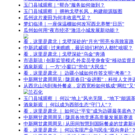
玉门县域观察｜“帮办”服务如何做到？
玉门县域观察 ｜ 拥抱戈壁长风，构建能源版图
瓜州这片麦田为何丰收底气足？
梦幻临泽｜一座保温棚如何改写西北养蟹“日历”
瓜州如何用“夜市经济”激活小城发展新动能？
看，这里是肃北｜戈壁深处的“月光”照亮乡亲致富路
中新武威观 | 过来瞧瞧，最近咱们村的人都忙啥呢？
看，这里是肃北｜戈壁深处“乌金”奔涌
市语新说 | 创新监管模式 外卖员变身食安“移动监督员
酒泉新观 ｜ 一方“小窗口”兜住“大民生”
看，这里是肃北 ｜ 边疆小城如何作答文明“考卷”？
中新网甘肃周周见 | 陇原春日“奋进图”：科技人文并
从西北山沟到海外餐桌，定西宽粉如何炼成“网红”又“
玉门县域观察 ｜ 何以“地上”风光无限，“地下”能源
酒泉新观 ｜ 何以成为西部生态“守门人”？
看，这里是肃北 ｜ 如何让“平安”成为边疆最美底色
中新网甘肃周周见 | 陇原各地竞逐高质量发展新赛道
中新网甘肃周周见 | 从田间智慧到国际餐桌的甘肃新
看，这里是肃北 ｜ 何以实现产业与民生“双向奔赴”