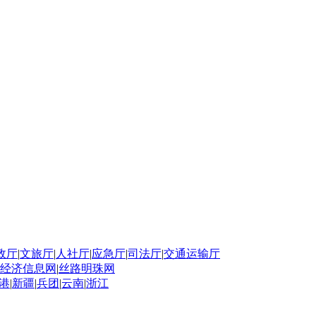
政厅
|
文旅厅
|
人社厅
|
应急厅
|
司法厅
|
交通运输厅
经济信息网
|
丝路明珠网
港
|
新疆
|
兵团
|
云南
|
浙江