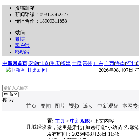
投稿邮箱
新闻采编：0931-8562277
传播合作：18909311858
微信
微博
客户端
移动端
中新网首页
|
安徽
|
北京
|
重庆
|
福建
|
甘肃
|
贵州
|
广东
|
广西
|
海南
|
河北
|
2026年08月07日
搜 索
首页
要闻
图片
视频
滚动
中新观陇
本网专
置:
主页
>
中新观陇
> 正文内容
县域经济
看，这里是肃北 | 加速打造“小幼苗”温馨
发布时间：
2025年08月28日 11:46