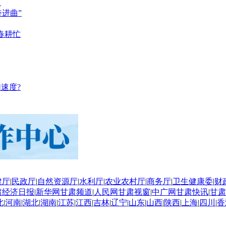
？
奋进曲”
春耕忙
速度?
建厅
|
民政厅
|
自然资源厅
|
水利厅
|
农业农村厅
|
商务厅
|
卫生健康委
|
财
肃经济日报
|
新华网甘肃频道
|
人民网甘肃视窗
|
中广网甘肃快讯
|
甘肃
北
|
河南
|
湖北
|
湖南
|
江苏
|
江西
|
吉林
|
辽宁
|
山东
|
山西
|
陕西
|
上海
|
四川
|
香