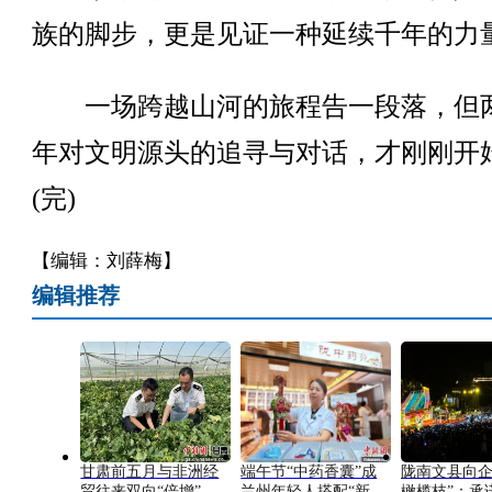
族的脚步，更是见证一种延续千年的力
一场跨越山河的旅程告一段落，但
年对文明源头的追寻与对话，才刚刚开
(完)
【编辑：刘薛梅】
编辑推荐
甘肃前五月与非洲经
端午节“中药香囊”成
陇南文县向企
贸往来双向“倍增”
兰州年轻人搭配“新
橄榄枝”：承