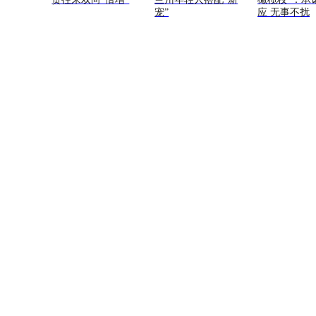
宠”
应 无事不扰