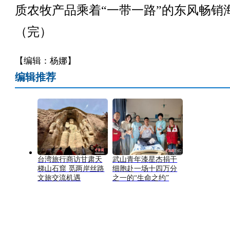
质农牧产品乘着“一带一路”的东风畅销
（完）
【编辑：杨娜】
编辑推荐
台湾旅行商访甘肃天
武山青年漆星杰捐干
梯山石窟 觅两岸丝路
细胞赴一场十四万分
文旅交流机遇
之一的“生命之约”