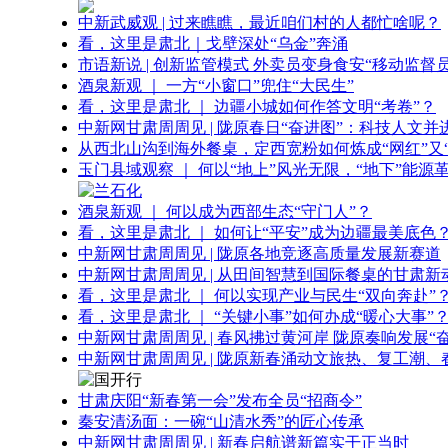
中新武威观 | 过来瞧瞧，最近咱们村的人都忙啥呢？
看，这里是肃北｜戈壁深处“乌金”奔涌
市语新说 | 创新监管模式 外卖员变身食安“移动监督员
酒泉新观 ｜ 一方“小窗口”兜住“大民生”
看，这里是肃北 ｜ 边疆小城如何作答文明“考卷”？
中新网甘肃周周见 | 陇原春日“奋进图”：科技人文并
从西北山沟到海外餐桌，定西宽粉如何炼成“网红”又“
玉门县域观察 ｜ 何以“地上”风光无限，“地下”能源
酒泉新观 ｜ 何以成为西部生态“守门人”？
看，这里是肃北 ｜ 如何让“平安”成为边疆最美底色
中新网甘肃周周见 | 陇原各地竞逐高质量发展新赛道
中新网甘肃周周见 | 从田间智慧到国际餐桌的甘肃新
看，这里是肃北 ｜ 何以实现产业与民生“双向奔赴”
看，这里是肃北 ｜ “关键小事”如何办成“暖心大事”
中新网甘肃周周见 | 春风拂过黄河岸 陇原奏响发展“
中新网甘肃周周见 | 陇原新春涌动文旅热、复工潮、
甘肃庆阳“新春第一会”发布全员“招商令”
秦安清汤面：一碗“山清水秀”的匠心传承
中新网甘肃周周见 | 新春启航谱新篇实干正当时