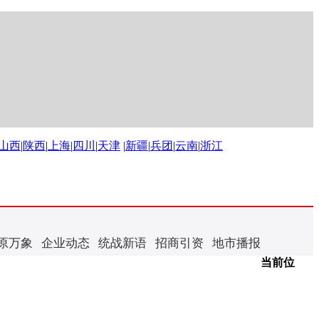
山西
|
陕西
|
上海
|
四川
|
天津
|
新疆
|
兵团
|
云南
|
浙江
原万象
企业动态
统战新语
招商引资
地市播报
当前位