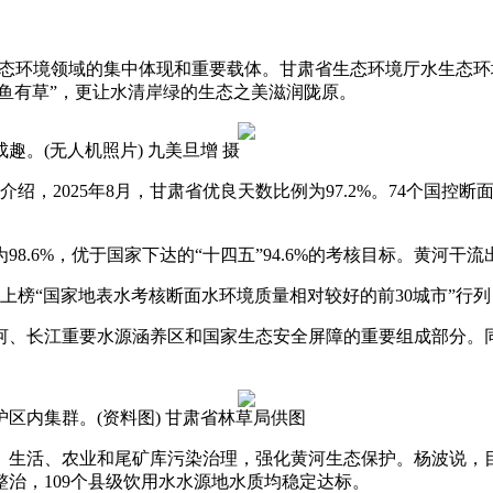
生态环境领域的集中体现和重要载体。甘肃省生态环境厅水生态
有鱼有草”，更让水清岸绿的生态之美滋润陇原。
成趣。(无人机照片) 九美旦增 摄
绍，2025年8月，甘肃省优良天数比例为97.2%。74个国控
.6%，优于国家下达的“十四五”94.6%的考核目标。黄河干
“国家地表水考核断面水环境质量相对较好的前30城市”行列，1
、长江重要水源涵养区和国家生态安全屏障的重要组成部分。同
护区内集群。(资料图) 甘肃省林草局供图
活、农业和尾矿库污染治理，强化黄河生态保护。杨波说，目前
整治，109个县级饮用水水源地水质均稳定达标。