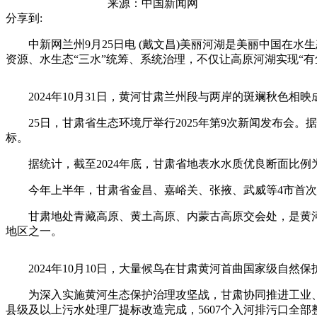
来源：
中国新闻网
分享到:
中新网兰州9月25日电 (戴文昌)美丽河湖是美丽中国在水
资源、水生态“三水”统筹、系统治理，不仅让高原河湖实现“
2024年10月31日，黄河甘肃兰州段与两岸的斑斓秋色相映
25日，甘肃省生态环境厅举行2025年第9次新闻发布会。据介
标。
据统计，截至2024年底，甘肃省地表水水质优良断面比例为98
今年上半年，甘肃省金昌、嘉峪关、张掖、武威等4市首次上榜
甘肃地处青藏高原、黄土高原、内蒙古高原交会处，是黄河
地区之一。
2024年10月10日，大量候鸟在甘肃黄河首曲国家级自然保
为深入实施黄河生态保护治理攻坚战，甘肃协同推进工业、生
县级及以上污水处理厂提标改造完成，5607个入河排污口全部