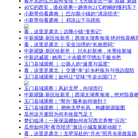
看不见的生态如何变现？飞天碳走出一条“双碳”新路
40℃的西安，谁在搭乘一趟奔向21℃崆峒的慢列车？
小新带你看肃南 ｜ 巴尔斯小镇的“清凉经济”
小新带你看肃南 ｜ 祁连山下马蹄疾
看，这里是肃北｜边陲小镇“变形记”
中新观陇·新区绘新意｜西湖太湖青海湖 绝对惊喜栖
看，这里是肃北 ｜ 安全治理的“长效密码”
中新观陇·新区绘新意 ｜ 川水起新洲，水墨绘新城
中新武威观 | 她用二十余载坚守绣出千般乡愁
玉门县域观察 ｜ 公路人的“速度与温度”
看，这里是肃北 ｜ 交通“串”起乡村振兴与强边固防
玉门县域观察｜如何让“甘味”牛走出国门？
玉门县域观察｜风起戈壁，向绿而行
中新观陇·新区绘新意｜西湖太湖青海湖，绝对惊喜
玉门县域观察｜“帮办”服务如何做到？
玉门县域观察 ｜ 拥抱戈壁长风，构建能源版图
瓜州这片麦田为何丰收底气足？
梦幻临泽｜一座保温棚如何改写西北养蟹“日历”
瓜州如何用“夜市经济”激活小城发展新动能？
看，这里是肃北｜戈壁深处的“月光”照亮乡亲致富路