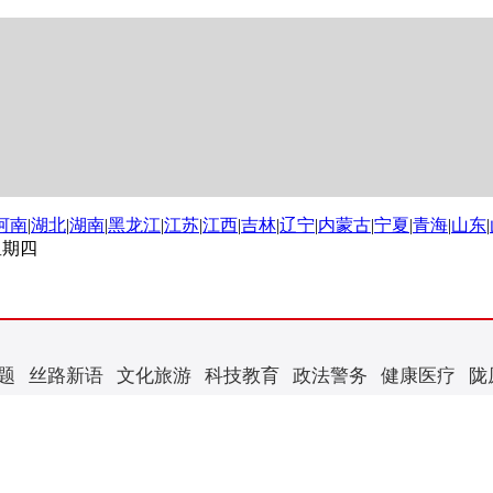
河南
|
湖北
|
湖南
|
黑龙江
|
江苏
|
江西
|
吉林
|
辽宁
|
内蒙古
|
宁夏
|
青海
|
山东
|
 星期四
题
丝路新语
文化旅游
科技教育
政法警务
健康医疗
陇