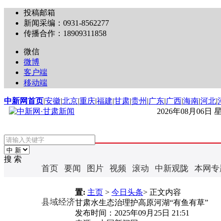
投稿邮箱
新闻采编：0931-8562277
传播合作：18909311858
微信
微博
客户端
移动端
中新网首页
|
安徽
|
北京
|
重庆
|
福建
|
甘肃
|
贵州
|
广东
|
广西
|
海南
|
河北
|
2026年08月06日
搜 索
首页
要闻
图片
视频
滚动
中新观陇
本网专
置:
主页
>
今日头条
> 正文内容
县域经济
甘肃水生态治理护高原河湖“有鱼有草”
发布时间：
2025年09月25日 21:51