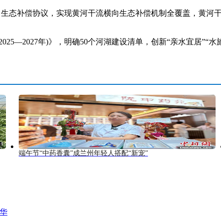
生态补偿协议，实现黄河干流横向生态补偿机制全覆盖，黄河干
—2027年)》，明确50个河湖建设清单，创新“亲水宜居”“水
端午节“中药香囊”成兰州年轻人搭配“新宠”
风华