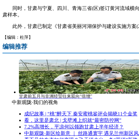
同时，甘肃与宁夏、四川、青海三省(区)签订黄河流域横向
肃样本。
此外，甘肃已制定《甘肃省美丽河湖保护与建设实施方案(2025
【编辑：杜萍】
编辑推荐
甘肃前五月与非洲经贸往来双向“倍增”
中新观陇·我们的视角
成纪故事 | “桃”醉天下 秦安蜜桃鉴评会揭晓11个金奖
看，这里是肃北 | 戈壁滩上织就“最密防控网”
7.2%高增长，平凉何以领跑甘肃上半年经济？
中新观陇·新区绘新意 ｜ 丝路通寰宇 遇见兰州新区