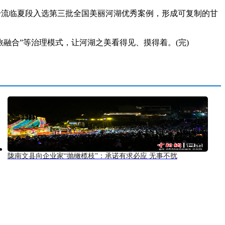
流临夏段入选第三批全国美丽河湖优秀案例，形成可复制的甘
旅融合”等治理模式，让河湖之美看得见、摸得着。(完)
陇南文县向企业家“抛橄榄枝”：承诺有求必应 无事不扰