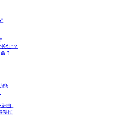
”
进
长红”？
革命？
？
动能
？
？
奋进曲”
春耕忙