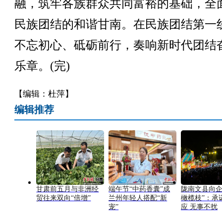
融，筑牢各族群众共同富裕的基础，全
民族团结的和谐甘南。在民族团结第一
不忘初心、砥砺前行，奏响新时代团结
乐章。(完)
【编辑：杜萍】
编辑推荐
甘肃前五月与非洲经
端午节“中药香囊”成
陇南文县向企
贸往来双向“倍增”
兰州年轻人搭配“新
橄榄枝”：承
宠”
应 无事不扰