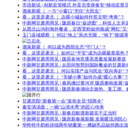
市语新说 | 创新监管模式 外卖员变身食安“移动监督员
酒泉新观 ｜ 一方“小窗口”兜住“大民生”
看，这里是肃北 ｜ 边疆小城如何作答文明“考卷”？
中新网甘肃周周见 | 陇原春日“奋进图”：科技人文并
从西北山沟到海外餐桌，定西宽粉如何炼成“网红”又“
玉门县域观察 ｜ 何以“地上”风光无限，“地下”能源
酒泉新观 ｜ 何以成为西部生态“守门人”？
看，这里是肃北 ｜ 如何让“平安”成为边疆最美底色
中新网甘肃周周见 | 陇原各地竞逐高质量发展新赛道
中新网甘肃周周见 | 从田间智慧到国际餐桌的甘肃新
看，这里是肃北 ｜ 何以实现产业与民生“双向奔赴”
看，这里是肃北 ｜ “关键小事”如何办成“暖心大事”
中新网甘肃周周见 | 春风拂过黄河岸 陇原奏响发展“
中新网甘肃周周见 | 陇原新春涌动文旅热、复工潮、
甘肃庆阳“新春第一会”发布全员“招商令”
秦安清汤面：一碗“山清水秀”的匠心传承
中新网甘肃周周见 | 新春启航谱新篇实干正当时
中新网甘肃周周见 | 陇原新春展新颜 发展暖流润民心
华羚牦牛奶粉连续两年销量第一 稀缺乳品如何跑出加