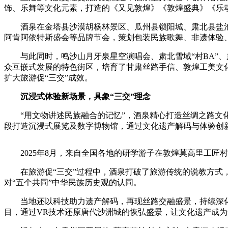
饰、乐舞等文化元素，打造的《又见敦煌》《敦煌盛典》《乐动
酒泉在金塔县沙漠胡杨林景区、瓜州县锁阳城、肃北县盐池湾
阿肯阿依特斯盛会等品牌节会，策划包装民族歌舞、非遗体验
与此同时，鸣沙山月牙泉星空演唱会、肃北雪域“村BA”、肃
众互嵌式发展的特色街区，培育了甘肃丝路手信、敦煌工美文化
扩大旅游促“三交”成效。
沉浸式体验新场景，具象“三交”理念
“用文物讲述民族融合的记忆”，酒泉精心打造丝绸之路文化
段打造沉浸式展览及数字博物馆，通过文化遗产解码与体验创新
2025年8月，来自全国各地的研学游子在敦煌莫高里工
在旅游促“三交”过程中，酒泉打破了旅游传统的说教方式，
对“五个共同”中华民族历史观的认同。
当地还以科技助力遗产解码，再现丝路交融盛景，持续深化敦
目，通过VR技术还原唐代沙洲城的恢弘盛景，让文化遗产成为