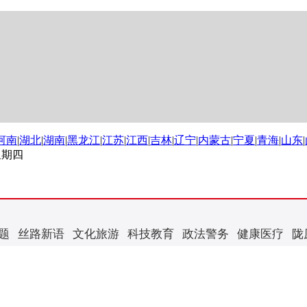
河南
|
湖北
|
湖南
|
黑龙江
|
江苏
|
江西
|
吉林
|
辽宁
|
内蒙古
|
宁夏
|
青海
|
山东
|
 星期四
题
丝路新语
文化旅游
科技教育
政法警务
健康医疗
陇