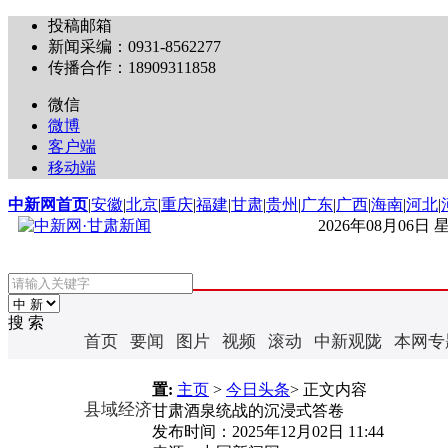
投稿邮箱
新闻采编：0931-8562277
传播合作：18909311858
微信
微博
客户端
移动端
中新网首页
|
安徽
|
北京
|
重庆
|
福建
|
甘肃
|
贵州
|
广东
|
广西
|
海南
|
河北
|
2026年08月06日
搜 索
首页
要闻
图片
视频
滚动
中新观陇
本网专
置:
主页
>
今日头条
> 正文内容
县域经济
甘肃酒泉统战的沉浸式答卷
发布时间：
2025年12月02日 11:44