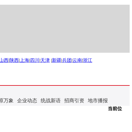
山西
|
陕西
|
上海
|
四川
|
天津
|
新疆
|
兵团
|
云南
|
浙江
原万象
企业动态
统战新语
招商引资
地市播报
当前位