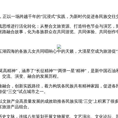
泉，正以一场跨越千年的“沉浸式”实践，为新时代促进各民族交往
维进行活化转化：从整合文旅资源、打造特色节会与演艺，到
丝路融合故事，化为各族群众在共同游览、共同体验、共同创作
湖四海的各族儿女共同唱响心中的天籁，大漠星空成为旅游促“三
高精神”，涵养了“长征精神”“‘两弹一星’精神”，是新中国石
、交流、演变、融合的发展历程。
合，创新实践路径，着力构筑各民族共有精神家园，促进各民族
游促“三交”试点城市之一。
文旅产业高质量发展的成效助推各民族实现‘三交’上积累了很
富旅游产品组合。
史文脉，连续八年策划开展文物展览、文艺演出、文化论坛、国