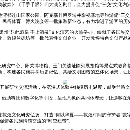
敦煌》《千手千眼》四大演艺剧目，全力提升促“三交”文化内
祁连山国家公园、阿克塞县博罗转井影视基地等旅游促“三交
、民俗体育、篝火晚会等一批旅游新业态，有力增进了游客的历
州“只此酒泉 不止酒泉”文化演艺的火热举办，绘就了各民族
、敦煌兰德坊等一批代表性文创企业，开发敦煌特色文创产品9
研究中心、阳关博物馆、玉门关遗址陈列展览馆等景点式教育
，构建各民族共享历史记忆、共绘文明图谱的立体化场景，让历史
匠村开展研学交流活动，在沉浸式体验中触摸历史温度，感受丝路文
借助科技和数字化等手段，呈现具象的共同体理念，让游客在
煌文化研究弘扬，打造“何以华夏——敦煌时间的守护者”数
促进各民族情感交流的“时空纽带”。