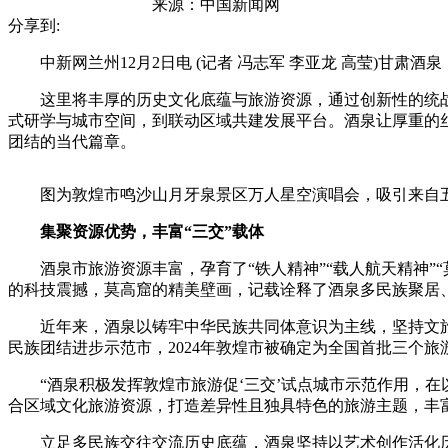
来源：
中国新闻网
分享到:
中新网兰州12月2日电 (记者 冯志军 李亚龙 高莹)甘肃酒
这里将丰厚的历史文化底蕴与旅游资源，通过创新性的统战思
式研学与城市空间，到联动区域共建发展平台。酒泉让厚重的
团结的当代篇章。
图为敦煌市鸣沙山月牙泉景区万人星空演唱会，吸引来自五
集聚资源优势，丰富“三交”载体
酒泉市旅游资源丰富，孕育了“铁人精神”“载人航天精神”“莫
的科技震撼，莫高窟的精美壁画，记载诠释了酒泉多民族聚居
近年来，酒泉以铸牢中华民族共同体意识为主线，坚持文旅融
民族团结进步示范市，2024年敦煌市被确定为全国首批三个旅
“酒泉积极发挥敦煌市旅游促‘三交’试点城市示范作用，在以
合区域文化旅游资源，打造差异性且独具特色的旅游主题，丰
立足多民族交往交流历史底蕴，酒泉坚持以艺术创作活化历