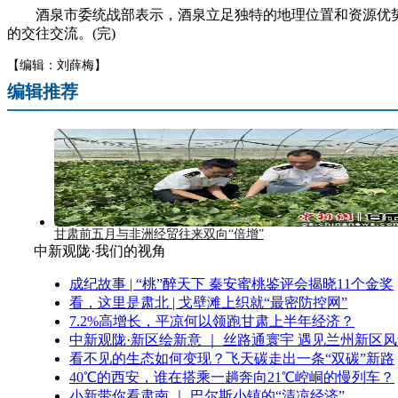
酒泉市委统战部表示，酒泉立足独特的地理位置和资源优势，
的交往交流。(完)
【编辑：刘薛梅】
编辑推荐
甘肃前五月与非洲经贸往来双向“倍增”
中新观陇·我们的视角
成纪故事 | “桃”醉天下 秦安蜜桃鉴评会揭晓11个金奖
看，这里是肃北 | 戈壁滩上织就“最密防控网”
7.2%高增长，平凉何以领跑甘肃上半年经济？
中新观陇·新区绘新意 ｜ 丝路通寰宇 遇见兰州新区
看不见的生态如何变现？飞天碳走出一条“双碳”新路
40℃的西安，谁在搭乘一趟奔向21℃崆峒的慢列车？
小新带你看肃南 ｜ 巴尔斯小镇的“清凉经济”