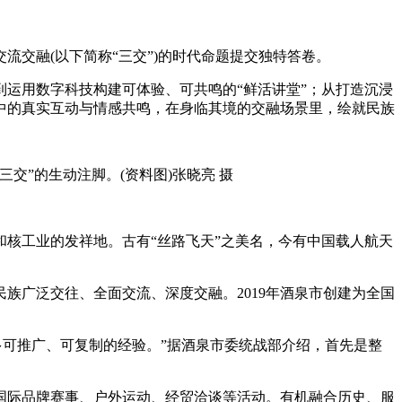
交流交融(以下简称“三交”)的时代命题提交独特答卷。
运用数字科技构建可体验、可共鸣的“鲜活讲堂”；从打造沉浸
中的真实互动与情感共鸣，在身临其境的交融场景里，绘就民族
交”的生动注脚。(资料图)张晓亮 摄
油和核工业的发祥地。古有“丝路飞天”之美名，今有中国载人航天
广泛交往、全面交流、深度交融。2019年酒泉市创建为全国
多可推广、可复制的经验。”据酒泉市委统战部介绍，首先是整
际品牌赛事、户外运动、经贸洽谈等活动。有机融合历史、服