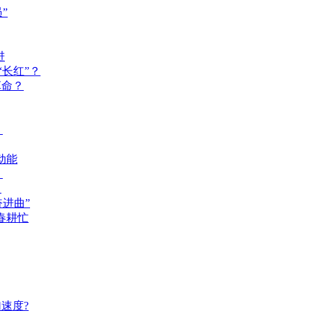
”
进
长红”？
革命？
？
动能
？
？
奋进曲”
春耕忙
速度?