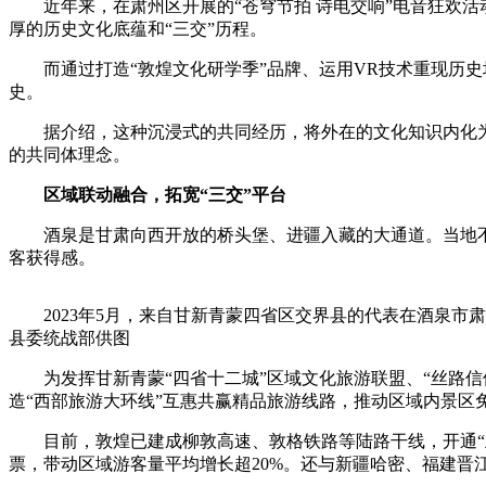
近年来，在肃州区开展的“苍穹节拍 诗电交响”电音狂欢活
厚的历史文化底蕴和“三交”历程。
而通过打造“敦煌文化研学季”品牌、运用VR技术重现历史
史。
据介绍，这种沉浸式的共同经历，将外在的文化知识内化为
的共同体理念。
区域联动融合，拓宽“三交”平台
酒泉是甘肃向西开放的桥头堡、进疆入藏的大通道。当地不断
客获得感。
2023年5月，来自甘新青蒙四省区交界县的代表在酒泉市
县委统战部供图
为发挥甘新青蒙“四省十二城”区域文化旅游联盟、“丝路信
造“西部旅游大环线”互惠共赢精品旅游线路，推动区域内景区
目前，敦煌已建成柳敦高速、敦格铁路等陆路干线，开通“丝路
票，带动区域游客量平均增长超20%。还与新疆哈密、福建晋