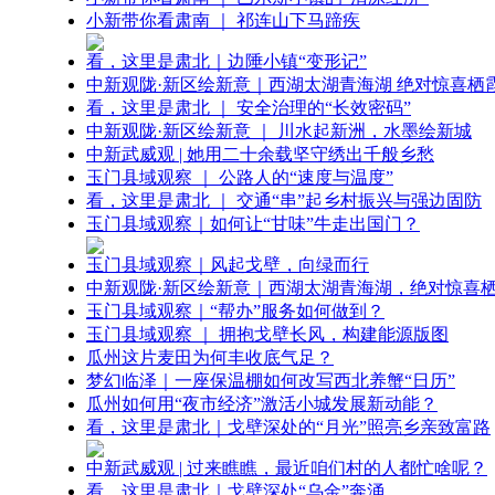
小新带你看肃南 ｜ 祁连山下马蹄疾
看，这里是肃北｜边陲小镇“变形记”
中新观陇·新区绘新意｜西湖太湖青海湖 绝对惊喜栖
看，这里是肃北 ｜ 安全治理的“长效密码”
中新观陇·新区绘新意 ｜ 川水起新洲，水墨绘新城
中新武威观 | 她用二十余载坚守绣出千般乡愁
玉门县域观察 ｜ 公路人的“速度与温度”
看，这里是肃北 ｜ 交通“串”起乡村振兴与强边固防
玉门县域观察｜如何让“甘味”牛走出国门？
玉门县域观察｜风起戈壁，向绿而行
中新观陇·新区绘新意｜西湖太湖青海湖，绝对惊喜
玉门县域观察｜“帮办”服务如何做到？
玉门县域观察 ｜ 拥抱戈壁长风，构建能源版图
瓜州这片麦田为何丰收底气足？
梦幻临泽｜一座保温棚如何改写西北养蟹“日历”
瓜州如何用“夜市经济”激活小城发展新动能？
看，这里是肃北｜戈壁深处的“月光”照亮乡亲致富路
中新武威观 | 过来瞧瞧，最近咱们村的人都忙啥呢？
看，这里是肃北｜戈壁深处“乌金”奔涌