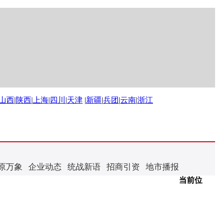
山西
|
陕西
|
上海
|
四川
|
天津
|
新疆
|
兵团
|
云南
|
浙江
原万象
企业动态
统战新语
招商引资
地市播报
当前位