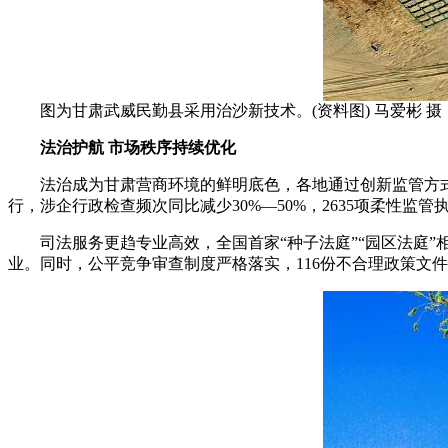
图为甘肃武威民勤县采用治沙新技术。(资料图) 马爱彬 摄
法治护航 市场秩序持续优化
法治成为甘肃营商环境的鲜明底色，各地通过创新监管方式、
行，涉企行政检查频次同比减少30%—50%，2635项柔性监
司法服务更趋专业高效，全国首家“种子法庭”“园区法庭”相
业。同时，公平竞争审查制度严格落实，116份不合理政策文件