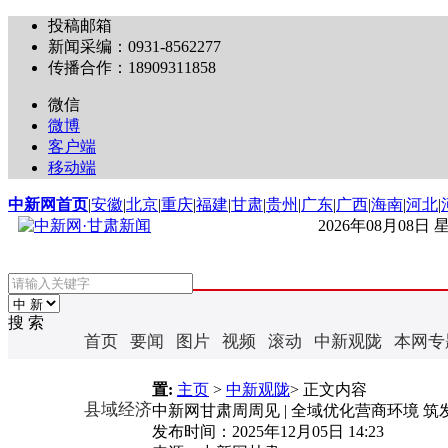
投稿邮箱
新闻采编：0931-8562277
传播合作：18909311858
微信
微博
客户端
移动端
中新网首页
|
安徽
|
北京
|
重庆
|
福建
|
甘肃
|
贵州
|
广东
|
广西
|
海南
|
河北
|
2026年08月08日
搜 索
首页
要闻
图片
视频
滚动
中新观陇
本网专
置:
主页
>
中新观陇
> 正文内容
县域经济
中新网甘肃周周见 | 全域优化营商环境 
发布时间：
2025年12月05日 14:23