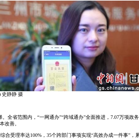
 史静静 摄
范围内，“一网通办”“跨域通办”全面推进，7.07万项政务
根本改善。
综合受理率达100%，35个跨部门事项实现“高效办成一件事”