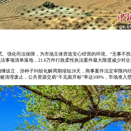
强化司法保障，为市场主体营造安心经营的环境。“无事不扰白名
管执法事项清单落地，21.6万件行政柔性执法案件最大限度减少对
继设立，涉种子纠纷化解周期缩短28天，商事案件法定审限内结
被清理废止，公共资源交易“不见面开标”率达100%，市场准入