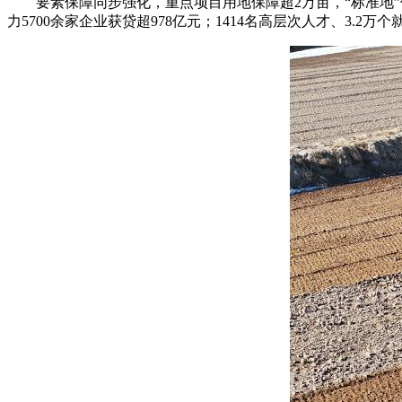
要素保障同步强化，重点项目用地保障超2万亩，“标准地”供应
力5700余家企业获贷超978亿元；1414名高层次人才、3