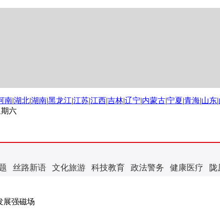
河南
|
湖北
|
湖南
|
黑龙江
|
江苏
|
江西
|
吉林
|
辽宁
|
内蒙古
|
宁夏
|
青海
|
山东
|
 星期六
题
丝路新语
文化旅游
科技教育
政法警务
健康医疗
陇
筑发展强磁场