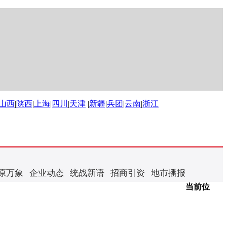
山西
|
陕西
|
上海
|
四川
|
天津
|
新疆
|
兵团
|
云南
|
浙江
原万象
企业动态
统战新语
招商引资
地市播报
当前位