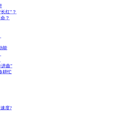
进
长红”？
革命？
？
动能
？
？
奋进曲”
春耕忙
速度?