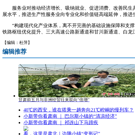
服务业对推动经济增长、吸纳就业、促进消费、改善民生具
展水平，推进生产性服务业向专业化和价值链高端延伸，推进
“构建现代化产业体系，离不开完善的基础设施保障和支撑。
铁路枢纽优化提升、三大高速公路新通道和甘川新通道、白龙
【编辑：杜萍】
编辑推荐
甘肃前五月与非洲经贸往来双向“倍增”
40℃的西安，谁在搭乘一趟奔向21℃崆峒的慢列车？
小新带你看肃南 ｜ 巴尔斯小镇的“清凉经济”
小新带你看肃南 ｜ 祁连山下马蹄疾
看，这里是肃北｜边陲小镇“变形记”