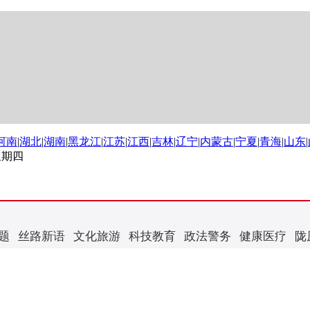
河南
|
湖北
|
湖南
|
黑龙江
|
江苏
|
江西
|
吉林
|
辽宁
|
内蒙古
|
宁夏
|
青海
|
山东
|
 星期四
题
丝路新语
文化旅游
科技教育
政法警务
健康医疗
陇