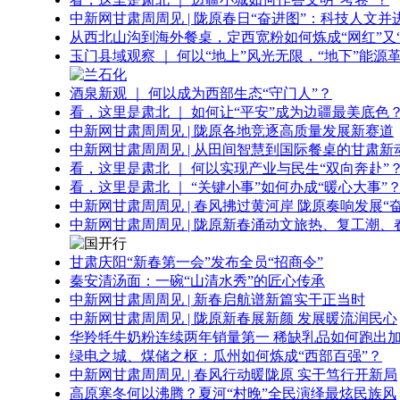
中新网甘肃周周见 | 陇原春日“奋进图”：科技人文并
从西北山沟到海外餐桌，定西宽粉如何炼成“网红”又“
玉门县域观察 ｜ 何以“地上”风光无限，“地下”能源
酒泉新观 ｜ 何以成为西部生态“守门人”？
看，这里是肃北 ｜ 如何让“平安”成为边疆最美底色
中新网甘肃周周见 | 陇原各地竞逐高质量发展新赛道
中新网甘肃周周见 | 从田间智慧到国际餐桌的甘肃新
看，这里是肃北 ｜ 何以实现产业与民生“双向奔赴”
看，这里是肃北 ｜ “关键小事”如何办成“暖心大事”
中新网甘肃周周见 | 春风拂过黄河岸 陇原奏响发展“
中新网甘肃周周见 | 陇原新春涌动文旅热、复工潮、
甘肃庆阳“新春第一会”发布全员“招商令”
秦安清汤面：一碗“山清水秀”的匠心传承
中新网甘肃周周见 | 新春启航谱新篇实干正当时
中新网甘肃周周见 | 陇原新春展新颜 发展暖流润民心
华羚牦牛奶粉连续两年销量第一 稀缺乳品如何跑出加
绿电之城、煤储之枢：瓜州如何炼成“西部百强”？
中新网甘肃周周见 | 春风行动暖陇原 实干笃行开新局
高原寒冬何以沸腾？夏河“村晚”全民演绎最炫民族风