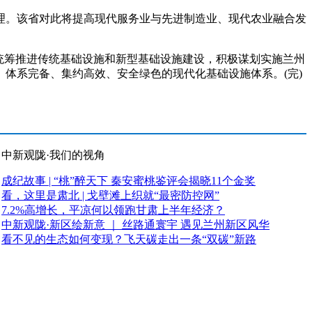
。该省对此将提高现代服务业与先进制造业、现代农业融合发
统筹推进传统基础设施和新型基础设施建设，积极谋划实施兰州
体系完备、集约高效、安全绿色的现代化基础设施体系。(完)
中新观陇·我们的视角
成纪故事 | “桃”醉天下 秦安蜜桃鉴评会揭晓11个金奖
看，这里是肃北 | 戈壁滩上织就“最密防控网”
7.2%高增长，平凉何以领跑甘肃上半年经济？
中新观陇·新区绘新意 ｜ 丝路通寰宇 遇见兰州新区风华
看不见的生态如何变现？飞天碳走出一条“双碳”新路