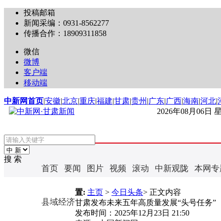
投稿邮箱
新闻采编：0931-8562277
传播合作：18909311858
微信
微博
客户端
移动端
中新网首页
|
安徽
|
北京
|
重庆
|
福建
|
甘肃
|
贵州
|
广东
|
广西
|
海南
|
河北
|
2026年08月06日
搜 索
首页
要闻
图片
视频
滚动
中新观陇
本网专
置:
主页
>
今日头条
> 正文内容
县域经济
甘肃发布未来五年高质量发展“头号任务”
发布时间：
2025年12月23日 21:50