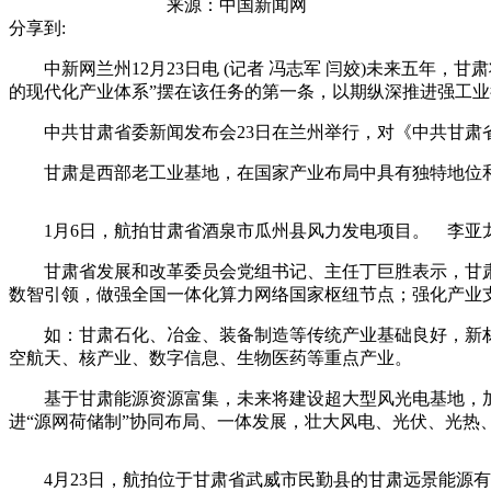
来源：
中国新闻网
分享到:
中新网兰州12月23日电 (记者 冯志军 闫姣)未来五年
的现代化产业体系”摆在该任务的第一条，以期纵深推进强工
中共甘肃省委新闻发布会23日在兰州举行，对《中共甘肃省
甘肃是西部老工业基地，在国家产业布局中具有独特地位和重
1月6日，航拍甘肃省酒泉市瓜州县风力发电项目。 李亚龙
甘肃省发展和改革委员会党组书记、主任丁巨胜表示，甘肃
数智引领，做强全国一体化算力网络国家枢纽节点；强化产业
如：甘肃石化、冶金、装备制造等传统产业基础良好，新材
空航天、核产业、数字信息、生物医药等重点产业。
基于甘肃能源资源富集，未来将建设超大型风光电基地，加快
进“源网荷储制”协同布局、一体发展，壮大风电、光伏、光热
4月23日，航拍位于甘肃省武威市民勤县的甘肃远景能源