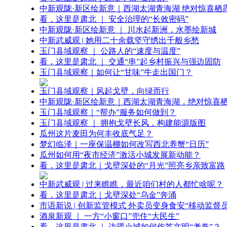
中新观陇·新区绘新意｜西湖太湖青海湖 绝对惊喜栖
看，这里是肃北 ｜ 安全治理的“长效密码”
中新观陇·新区绘新意 ｜ 川水起新洲，水墨绘新城
中新武威观 | 她用二十余载坚守绣出千般乡愁
玉门县域观察 ｜ 公路人的“速度与温度”
看，这里是肃北 ｜ 交通“串”起乡村振兴与强边固防
玉门县域观察｜如何让“甘味”牛走出国门？
玉门县域观察｜风起戈壁，向绿而行
中新观陇·新区绘新意｜西湖太湖青海湖，绝对惊喜
玉门县域观察｜“帮办”服务如何做到？
玉门县域观察 ｜ 拥抱戈壁长风，构建能源版图
瓜州这片麦田为何丰收底气足？
梦幻临泽｜一座保温棚如何改写西北养蟹“日历”
瓜州如何用“夜市经济”激活小城发展新动能？
看，这里是肃北｜戈壁深处的“月光”照亮乡亲致富路
中新武威观 | 过来瞧瞧，最近咱们村的人都忙啥呢？
看，这里是肃北｜戈壁深处“乌金”奔涌
市语新说 | 创新监管模式 外卖员变身食安“移动监督员
酒泉新观 ｜ 一方“小窗口”兜住“大民生”
看，这里是肃北 ｜ 边疆小城如何作答文明“考卷”？