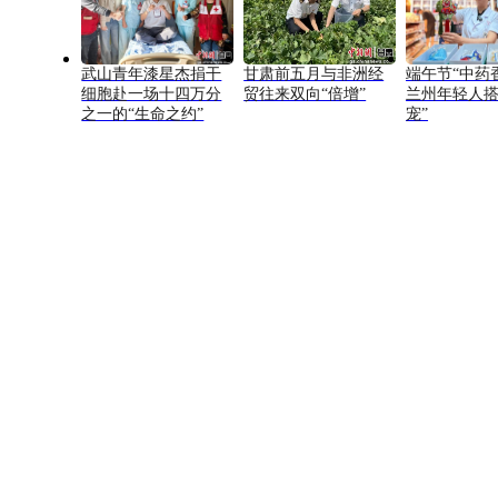
武山青年漆星杰捐干
甘肃前五月与非洲经
端午节“中药
细胞赴一场十四万分
贸往来双向“倍增”
兰州年轻人搭
之一的“生命之约”
宠”