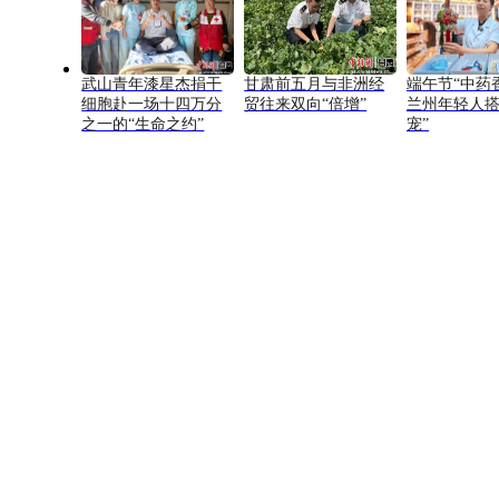
武山青年漆星杰捐干
甘肃前五月与非洲经
端午节“中药
细胞赴一场十四万分
贸往来双向“倍增”
兰州年轻人搭
之一的“生命之约”
宠”