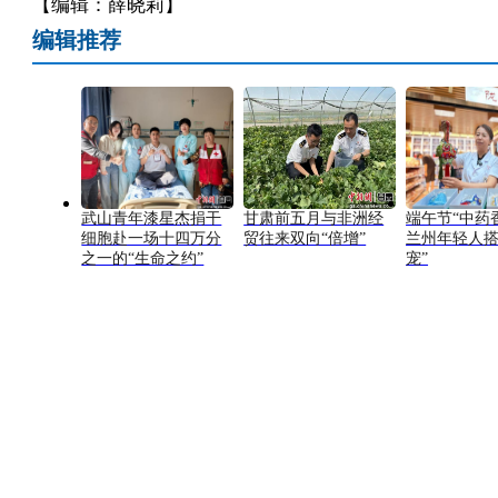
【编辑：薛晓莉】
编辑推荐
武山青年漆星杰捐干
甘肃前五月与非洲经
端午节“中药
细胞赴一场十四万分
贸往来双向“倍增”
兰州年轻人搭
之一的“生命之约”
宠”