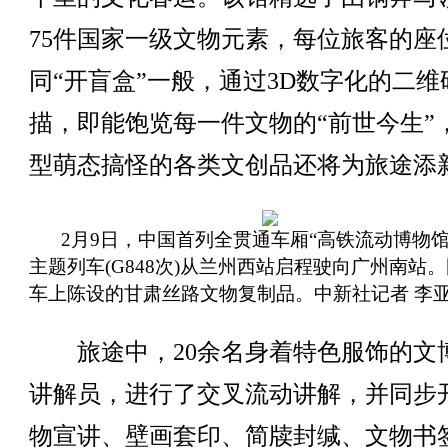
75件国家一级文物元素，每位旅客的座
同“开盲盒”一般，通过3D数字化的二维
描，即能饱览每一件文物的“前世今生”
型萌态搞怪的各类文创品还将为旅途添
2月9日，中国首列全贯通车厢“高铁流动博物馆
主题列车(G848次)从兰州西站启程驶向广州南站
车上陈设的甘肃丝路文物复制品。中新社记者 李亚
旅途中，20余名身着特色服饰的文
讲解员，进行了交叉流动讲解，并同步
物宣讲、壁画套印、简牍封缄、文物书