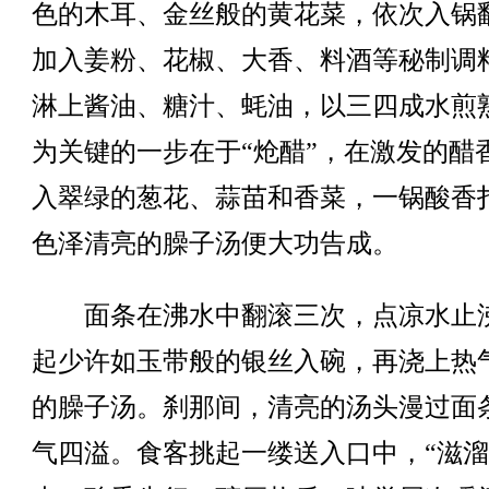
色的木耳、金丝般的黄花菜，依次入锅
加入姜粉、花椒、大香、料酒等秘制调
淋上酱油、糖汁、蚝油，以三四成水煎
为关键的一步在于“炝醋”，在激发的醋
入翠绿的葱花、蒜苗和香菜，一锅酸香
色泽清亮的臊子汤便大功告成。
面条在沸水中翻滚三次，点凉水止
起少许如玉带般的银丝入碗，再浇上热
的臊子汤。刹那间，清亮的汤头漫过面
气四溢。食客挑起一缕送入口中，“滋溜