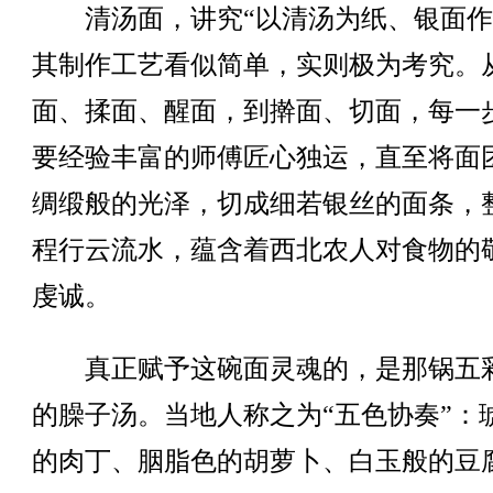
清汤面，讲究“以清汤为纸、银面作
其制作工艺看似简单，实则极为考究。
面、揉面、醒面，到擀面、切面，每一
要经验丰富的师傅匠心独运，直至将面
绸缎般的光泽，切成细若银丝的面条，
程行云流水，蕴含着西北农人对食物的
虔诚。
真正赋予这碗面灵魂的，是那锅五
的臊子汤。当地人称之为“五色协奏”：
的肉丁、胭脂色的胡萝卜、白玉般的豆