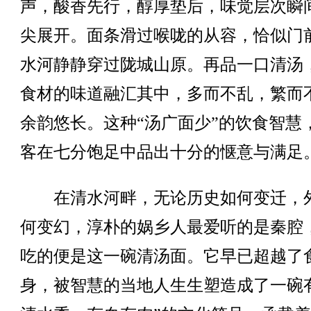
声，酸香先行，醇厚垫后，味觉层次瞬
尖展开。面条滑过喉咙的从容，恰似门
水河静静穿过陇城山原。再品一口清汤
食材的味道融汇其中，多而不乱，繁而
余韵悠长。这种“汤广面少”的饮食智慧
客在七分饱足中品出十分的惬意与满足
在清水河畔，无论历史如何变迁，
何变幻，淳朴的娲乡人最爱听的是秦腔
吃的便是这一碗清汤面。它早已超越了
身，被智慧的当地人生生塑造成了一碗