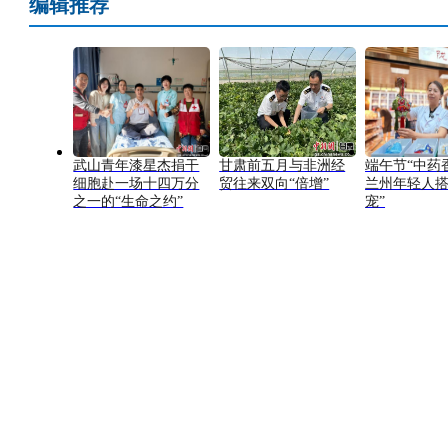
编辑推荐
武山青年漆星杰捐干
甘肃前五月与非洲经
端午节“中药
细胞赴一场十四万分
贸往来双向“倍增”
兰州年轻人搭
之一的“生命之约”
宠”