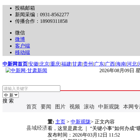
投稿邮箱
新闻采编：0931-8562277
传播合作：18909311858
微信
微博
客户端
移动端
中新网首页
|
安徽
|
北京
|
重庆
|
福建
|
甘肃
|
贵州
|
广东
|
广西
|
海南
|
河北
|
2026年08月09日
搜 索
首页
要闻
图片
视频
滚动
中新观陇
本网专
置:
主页
>
中新观陇
> 正文内容
县域经济
看，这里是肃北 ｜ “关键小事”如何办成“
发布时间：
2026年03月12日 11:52