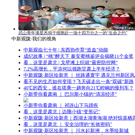
武山青年漆星杰捐干细胞赴一场十四万分之一的“生命之约”
中新观陇·我们的视角
中新观临七十年 | 东西协作育“造血”动能
成纪故事 | “桃”醉天下 秦安蜜桃鉴评会揭晓11个金奖
看，这里是肃北 | 戈壁滩上织就“最密防控网”
7.2%高增长，平凉何以领跑甘肃上半年经济？
中新观陇·新区绘新意 ｜ 丝路通寰宇 遇见兰州新区
看不见的生态如何变现？飞天碳走出一条“双碳”新路
40℃的西安，谁在搭乘一趟奔向21℃崆峒的慢列车？
小新带你看肃南 ｜ 巴尔斯小镇的“清凉经济”
小新带你看肃南 ｜ 祁连山下马蹄疾
看，这里是肃北｜边陲小镇“变形记”
中新观陇·新区绘新意｜西湖太湖青海湖 绝对惊喜栖
看，这里是肃北 ｜ 安全治理的“长效密码”
中新观陇·新区绘新意 ｜ 川水起新洲，水墨绘新城