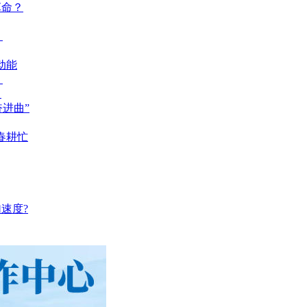
革命？
？
动能
？
？
奋进曲”
春耕忙
速度?