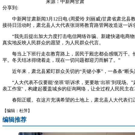
来源：
中新网甘肃
分享到:
中新网甘肃新闻3月12日电 (周爱玲 刘丽威)甘肃省肃北
接待日活动时，肃北县人大代表张澍将教育路管网改造这一诉
“我先后提出加大力度打击电信网络诈骗、新建快递电商物流
真实地反映人民群众的愿望，为人民群众代言。
每当上下班行走在教育路上，居民于殿忠都会感慨万千。他说
平。冬天结冰得绕着走，现在一切问题都迎刃而解了。”
近年来，肃北县紧盯群众关切的“关键小事”，一条条“断头
“人大代表不仅要能‘坐班’听诉求，更要敢‘出班’到现场。”肃
表工作室’，构建起覆盖城乡的征询网络，让全过程人民民主在
春阳正暖。在这片充满希望的土地上，肃北县人大代表们正用
【编辑：杜萍】
编辑推荐