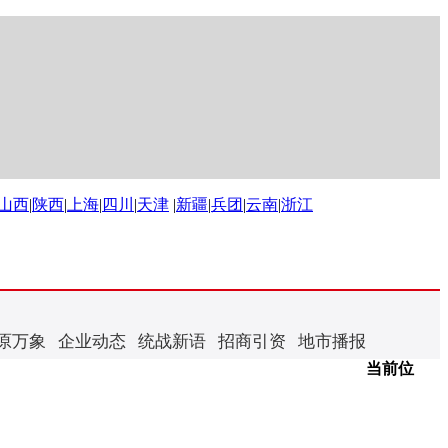
山西
|
陕西
|
上海
|
四川
|
天津
|
新疆
|
兵团
|
云南
|
浙江
原万象
企业动态
统战新语
招商引资
地市播报
当前位