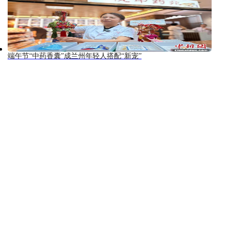
端午节“中药香囊”成兰州年轻人搭配“新宠”