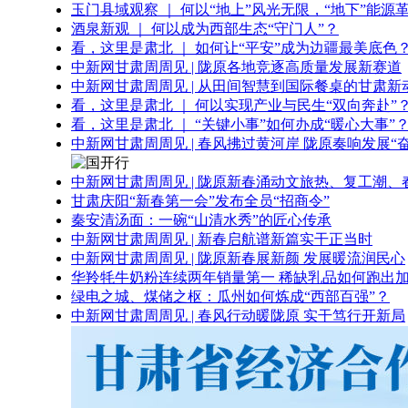
玉门县域观察 ｜ 何以“地上”风光无限，“地下”能源
酒泉新观 ｜ 何以成为西部生态“守门人”？
看，这里是肃北 ｜ 如何让“平安”成为边疆最美底色
中新网甘肃周周见 | 陇原各地竞逐高质量发展新赛道
中新网甘肃周周见 | 从田间智慧到国际餐桌的甘肃新
看，这里是肃北 ｜ 何以实现产业与民生“双向奔赴”
看，这里是肃北 ｜ “关键小事”如何办成“暖心大事”
中新网甘肃周周见 | 春风拂过黄河岸 陇原奏响发展“
中新网甘肃周周见 | 陇原新春涌动文旅热、复工潮、
甘肃庆阳“新春第一会”发布全员“招商令”
秦安清汤面：一碗“山清水秀”的匠心传承
中新网甘肃周周见 | 新春启航谱新篇实干正当时
中新网甘肃周周见 | 陇原新春展新颜 发展暖流润民心
华羚牦牛奶粉连续两年销量第一 稀缺乳品如何跑出加
绿电之城、煤储之枢：瓜州如何炼成“西部百强”？
中新网甘肃周周见 | 春风行动暖陇原 实干笃行开新局