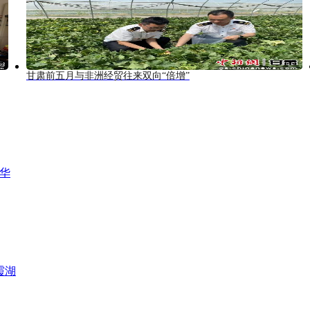
甘肃前五月与非洲经贸往来双向“倍增”
风华
霞湖