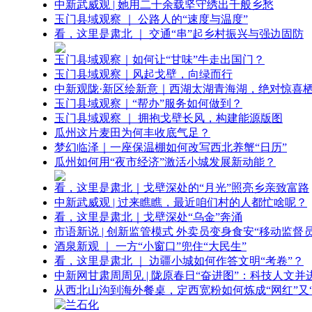
中新武威观 | 她用二十余载坚守绣出千般乡愁
玉门县域观察 ｜ 公路人的“速度与温度”
看，这里是肃北 ｜ 交通“串”起乡村振兴与强边固防
玉门县域观察｜如何让“甘味”牛走出国门？
玉门县域观察｜风起戈壁，向绿而行
中新观陇·新区绘新意｜西湖太湖青海湖，绝对惊喜
玉门县域观察｜“帮办”服务如何做到？
玉门县域观察 ｜ 拥抱戈壁长风，构建能源版图
瓜州这片麦田为何丰收底气足？
梦幻临泽｜一座保温棚如何改写西北养蟹“日历”
瓜州如何用“夜市经济”激活小城发展新动能？
看，这里是肃北｜戈壁深处的“月光”照亮乡亲致富路
中新武威观 | 过来瞧瞧，最近咱们村的人都忙啥呢？
看，这里是肃北｜戈壁深处“乌金”奔涌
市语新说 | 创新监管模式 外卖员变身食安“移动监督员
酒泉新观 ｜ 一方“小窗口”兜住“大民生”
看，这里是肃北 ｜ 边疆小城如何作答文明“考卷”？
中新网甘肃周周见 | 陇原春日“奋进图”：科技人文并
从西北山沟到海外餐桌，定西宽粉如何炼成“网红”又“