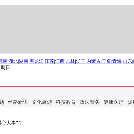
河南
|
湖北
|
湖南
|
黑龙江
|
江苏
|
江西
|
吉林
|
辽宁
|
内蒙古
|
宁夏
|
青海
|
山东
|
 星期日
题
丝路新语
文化旅游
科技教育
政法警务
健康医疗
陇
暖心大事”？