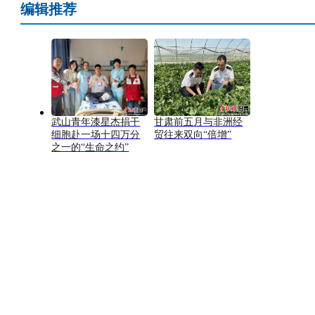
编辑推荐
武山青年漆星杰捐干
甘肃前五月与非洲经
细胞赴一场十四万分
贸往来双向“倍增”
之一的“生命之约”