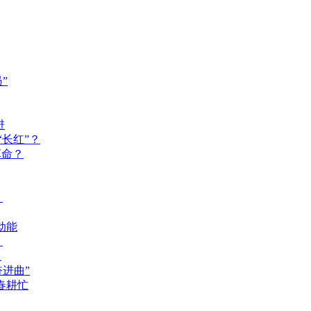
”
进
长红”？
革命？
？
动能
？
？
奋进曲”
春耕忙