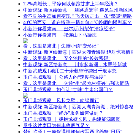
7.2%高增长，平凉何以领跑甘肃上半年经济？
中新观陇·新区绘新意 ｜ 丝路通寰宇 遇见兰州新区
看不见的生态如何变现？飞天碳走出一条“双碳”新路
40℃的西安，谁在搭乘一趟奔向21℃崆峒的慢列车？
小新带你看肃南 ｜ 巴尔斯小镇的“清凉经济”
小新带你看肃南 ｜ 祁连山下马蹄疾
看，这里是肃北｜边陲小镇“变形记”
中新观陇·新区绘新意｜西湖太湖青海湖 绝对惊喜栖
看，这里是肃北 ｜ 安全治理的“长效密码”
中新观陇·新区绘新意 ｜ 川水起新洲，水墨绘新城
中新武威观 | 她用二十余载坚守绣出千般乡愁
玉门县域观察 ｜ 公路人的“速度与温度”
看，这里是肃北 ｜ 交通“串”起乡村振兴与强边固防
玉门县域观察｜如何让“甘味”牛走出国门？
玉门县域观察｜风起戈壁，向绿而行
中新观陇·新区绘新意｜西湖太湖青海湖，绝对惊喜
玉门县域观察｜“帮办”服务如何做到？
玉门县域观察 ｜ 拥抱戈壁长风，构建能源版图
瓜州这片麦田为何丰收底气足？
梦幻临泽｜一座保温棚如何改写西北养蟹“日历”