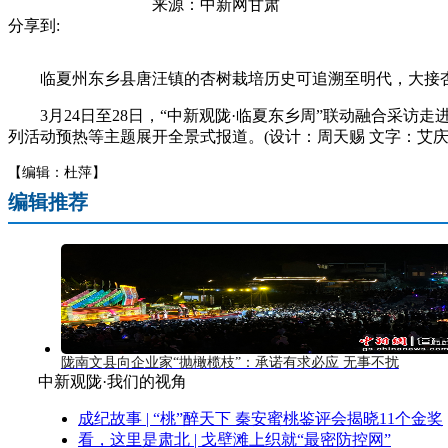
来源：
中新网甘肃
分享到:
临夏州东乡县唐汪镇的杏树栽培历史可追溯至明代，大接杏
3月24日至28日，“中新观陇·临夏东乡周”联动融合采访
列活动预热等主题展开全景式报道。(设计：周天赐 文字：艾庆
【编辑：杜萍】
编辑推荐
陇南文县向企业家“抛橄榄枝”：承诺有求必应 无事不扰
中新观陇·我们的视角
成纪故事 | “桃”醉天下 秦安蜜桃鉴评会揭晓11个金奖
看，这里是肃北 | 戈壁滩上织就“最密防控网”