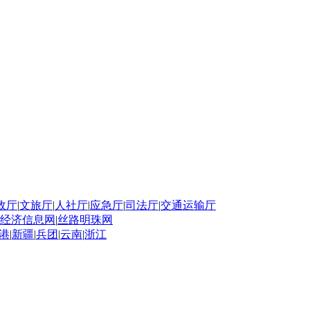
政厅
|
文旅厅
|
人社厅
|
应急厅
|
司法厅
|
交通运输厅
经济信息网
|
丝路明珠网
港
|
新疆
|
兵团
|
云南
|
浙江