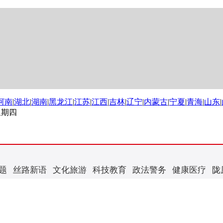
河南
|
湖北
|
湖南
|
黑龙江
|
江苏
|
江西
|
吉林
|
辽宁
|
内蒙古
|
宁夏
|
青海
|
山东
|
 星期四
题
丝路新语
文化旅游
科技教育
政法警务
健康医疗
陇