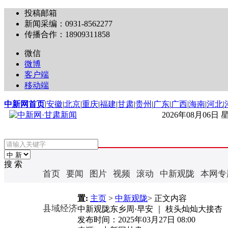
投稿邮箱
新闻采编：0931-8562277
传播合作：18909311858
微信
微博
客户端
移动端
中新网首页
|
安徽
|
北京
|
重庆
|
福建
|
甘肃
|
贵州
|
广东
|
广西
|
海南
|
河北
|
2026年08月06日
搜 索
首页
要闻
图片
视频
滚动
中新观陇
本网专
置:
主页
>
中新观陇
> 正文内容
县域经济
中新观陇东乡周·早安 ｜ 枝头灿灿大接杏
发布时间：
2025年03月27日 08:00