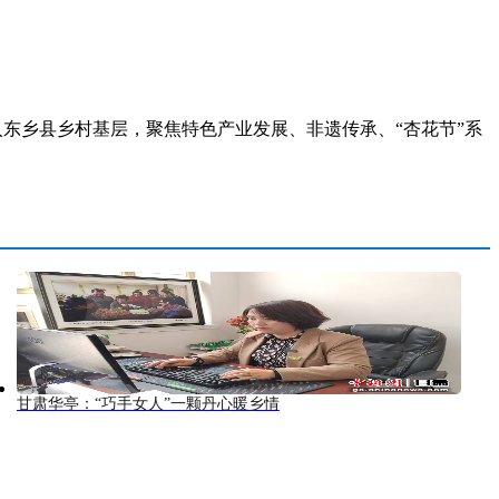
入东乡县乡村基层，聚焦特色产业发展、非遗传承、“杏花节”系
甘肃华亭：“巧手女人”一颗丹心暖乡情