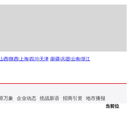
山西
|
陕西
|
上海
|
四川
|
天津
|
新疆
|
兵团
|
云南
|
浙江
原万象
企业动态
统战新语
招商引资
地市播报
当前位