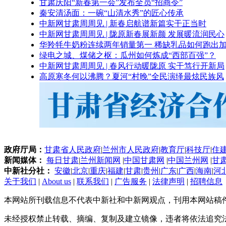
甘肃庆阳“新春第一会”发布全员“招商令”
秦安清汤面：一碗“山清水秀”的匠心传承
中新网甘肃周周见 | 新春启航谱新篇实干正当时
中新网甘肃周周见 | 陇原新春展新颜 发展暖流润民心
华羚牦牛奶粉连续两年销量第一 稀缺乳品如何跑出加
绿电之城、煤储之枢：瓜州如何炼成“西部百强”？
中新网甘肃周周见 | 春风行动暖陇原 实干笃行开新局
高原寒冬何以沸腾？夏河“村晚”全民演绎最炫民族风
政府厅局：
甘肃省人民政府
|
兰州市人民政府
|
教育厅
|
科技厅
|
住
新闻媒体：
每日甘肃
|
兰州新闻网
|
中国甘肃网
|
中国兰州网
|
甘
中新社分社：
安徽
|
北京
|
重庆
|
福建
|
甘肃
|
贵州
|
广东
|
广西
|
海南
|
河
关于我们
|
About us
|
联系我们
|
广告服务
|
法律声明
|
招聘信息
本网站所刊载信息不代表中新社和中新网观点，刊用本网站稿
未经授权禁止转载、摘编、复制及建立镜像，违者将依法追究