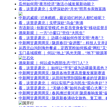
瓜州如何用“夜市经济”激活小城发展新动能？
看，这里是肃北｜戈壁深处的“月光”照亮乡亲致富路
中新武威观 | 过来瞧瞧，最近咱们村的人都忙啥呢？
看，这里是肃北｜戈壁深处“乌金”奔涌
市语新说 | 创新监管模式 外卖员变身食安“移动监督员
酒泉新观 ｜ 一方“小窗口”兜住“大民生”
看，这里是肃北 ｜ 边疆小城如何作答文明“考卷”？
中新网甘肃周周见 | 陇原春日“奋进图”：科技人文并
从西北山沟到海外餐桌，定西宽粉如何炼成“网红”又“
玉门县域观察 ｜ 何以“地上”风光无限，“地下”能源
酒泉新观 ｜ 何以成为西部生态“守门人”？
看，这里是肃北 ｜ 如何让“平安”成为边疆最美底色
中新网甘肃周周见 | 陇原各地竞逐高质量发展新赛道
中新网甘肃周周见 | 从田间智慧到国际餐桌的甘肃新
看，这里是肃北 ｜ 何以实现产业与民生“双向奔赴”
看，这里是肃北 ｜ “关键小事”如何办成“暖心大事”
中新网甘肃周周见 | 春风拂过黄河岸 陇原奏响发展“
中新网甘肃周周见 | 陇原新春涌动文旅热、复工潮、