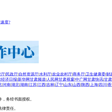
速度?
建厅
|
民政厅
|
自然资源厅
|
水利厅
|
农业农村厅
|
商务厅
|
卫生健康委
|
财
肃经济日报
|
新华网甘肃频道
|
人民网甘肃视窗
|
中广网甘肃快讯
|
甘肃
北
|
河南
|
湖北
|
湖南
|
江苏
|
江西
|
吉林
|
辽宁
|
山东
|
山西
|
陕西
|
上海
|
四川
|
香
件，务经书面授权。
法律责任。