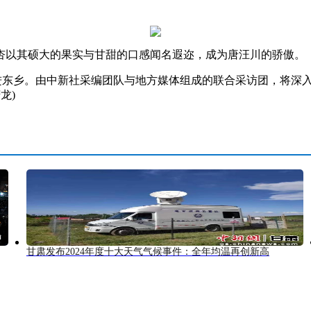
以其硕大的果实与甘甜的口感闻名遐迩，成为唐汪川的骄傲。
走进东乡。由中新社采编团队与地方媒体组成的联合采访团，将深
龙)
甘肃发布2024年度十大天气气候事件：全年均温再创新高