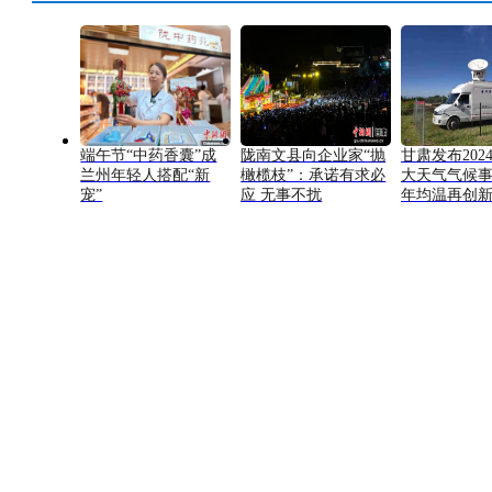
端午节“中药香囊”成
陇南文县向企业家“抛
甘肃发布202
兰州年轻人搭配“新
橄榄枝”：承诺有求必
大天气气候
宠”
应 无事不扰
年均温再创