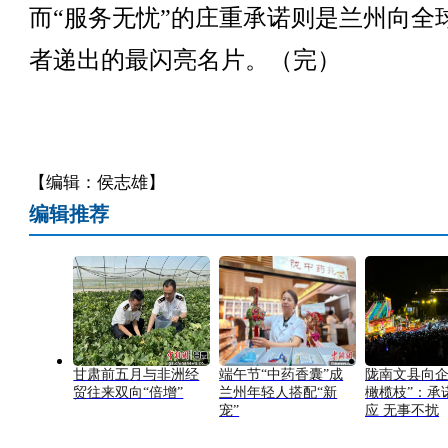
而“服务无忧”的庄重承诺则是兰州向全
者递出的最闪亮名片。（完）
【编辑：侯志雄】
编辑推荐
甘肃前五月与非洲经
端午节“中药香囊”成
陇南文县向企
贸往来双向“倍增”
兰州年轻人搭配“新
橄榄枝”：承
宠”
应 无事不扰