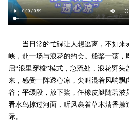
当日常的忙碌让人想逃离，不如来
峡，赴一场与浪花的约会。船桨一荡，
启“浪里穿梭”模式，急流处，浪花劈头
来，感受一阵透心凉，尖叫混着风响飘
谷；平缓段，放下桨，任橡皮艇随碧波
看水鸟掠过河面，听风裹着草木清香擦
际。