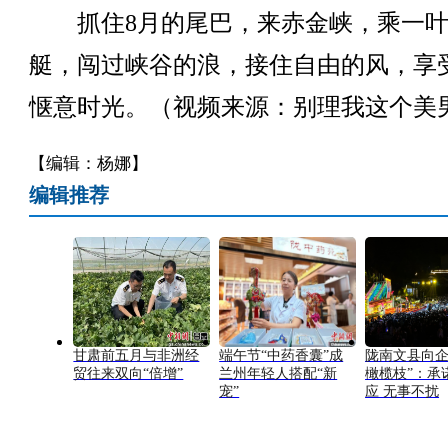
抓住8月的尾巴，来赤金峡，乘一叶
艇，闯过峡谷的浪，接住自由的风，享
惬意时光。（视频来源：别理我这个美
【编辑：杨娜】
编辑推荐
甘肃前五月与非洲经
端午节“中药香囊”成
陇南文县向企
贸往来双向“倍增”
兰州年轻人搭配“新
橄榄枝”：承
宠”
应 无事不扰