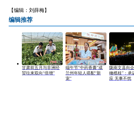
【编辑：刘薛梅】
编辑推荐
甘肃前五月与非洲经
端午节“中药香囊”成
陇南文县向企
贸往来双向“倍增”
兰州年轻人搭配“新
橄榄枝”：承
宠”
应 无事不扰