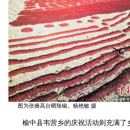
图为张掖高台晒辣椒。杨艳敏 摄
榆中县韦营乡的庆祝活动则充满了