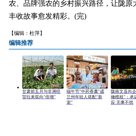
农、品牌强农的乡村振兴路径，让陇原
丰收故事愈发精彩。(完)
【编辑：杜萍】
编辑推荐
甘肃前五月与非洲经
端午节“中药香囊”成
陇南文县向企
贸往来双向“倍增”
兰州年轻人搭配“新
橄榄枝”：承
宠”
应 无事不扰